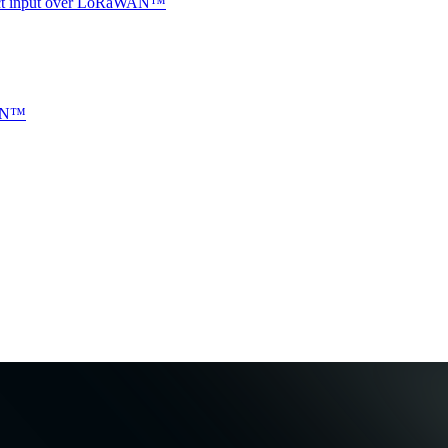
ntact input over LoRaWAN™
WAN™