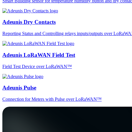
Smart Building sensor for temperature humidity button and dry co
Adeunis Dry Contacts
Reporting Status and Controlling relays inputs/outputs over LoRa
Adeunis LoRaWAN Field Test
Field Test Device over LoRaWAN™
Adeunis Pulse
Connection for Meters with Pulse over LoRaWAN™