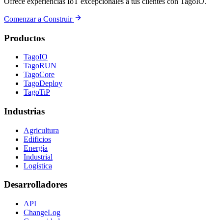
Ofrece experiencias IoT excepcionales a tus clientes con TagoIO.
Comenzar a Construir
Productos
TagoIO
TagoRUN
TagoCore
TagoDeploy
TagoTiP
Industrias
Agricultura
Edificios
Energía
Industrial
Logística
Desarrolladores
API
ChangeLog