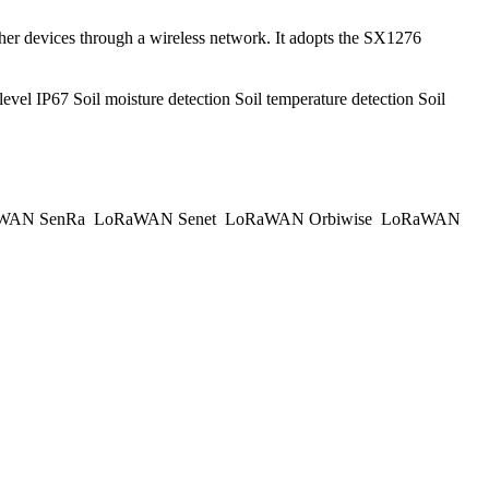
 other devices through a wireless network. It adopts the SX1276
el IP67 Soil moisture detection Soil temperature detection Soil
WAN SenRa
LoRaWAN Senet
LoRaWAN Orbiwise
LoRaWAN