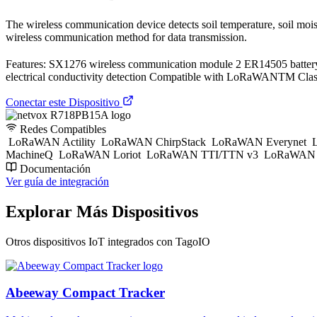
The wireless communication device detects soil temperature, soil moist
wireless communication method for data transmission.
Features: SX1276 wireless communication module 2 ER14505 battery AA
electrical conductivity detection Compatible with LoRaWANTM Clas
Conectar este Dispositivo
Redes Compatibles
LoRaWAN Actility
LoRaWAN ChirpStack
LoRaWAN Everynet
L
MachineQ
LoRaWAN Loriot
LoRaWAN TTI/TTN v3
LoRaWAN T
Documentación
Ver guía de integración
Explorar Más Dispositivos
Otros dispositivos IoT integrados con TagoIO
Abeeway Compact Tracker