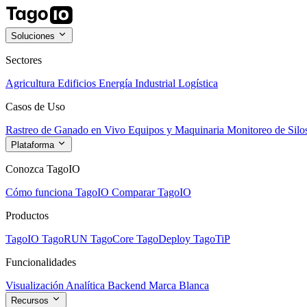
Soluciones
Sectores
Agricultura
Edificios
Energía
Industrial
Logística
Casos de Uso
Rastreo de Ganado en Vivo
Equipos y Maquinaria
Monitoreo de Silo
Plataforma
Conozca TagoIO
Cómo funciona TagoIO
Comparar TagoIO
Productos
TagoIO
TagoRUN
TagoCore
TagoDeploy
TagoTiP
Funcionalidades
Visualización
Analítica
Backend
Marca Blanca
Recursos