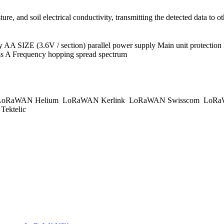
ure, and soil electrical conductivity, transmitting the detected data to
 SIZE (3.6V / section) parallel power supply Main unit protection lev
s A Frequency hopping spread spectrum
oRaWAN Helium
LoRaWAN Kerlink
LoRaWAN Swisscom
LoRa
ektelic