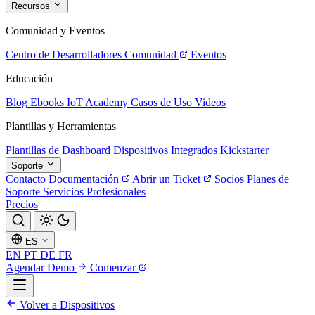
Recursos
Comunidad y Eventos
Centro de Desarrolladores
Comunidad
Eventos
Educación
Blog
Ebooks
IoT Academy
Casos de Uso
Videos
Plantillas y Herramientas
Plantillas de Dashboard
Dispositivos Integrados
Kickstarter
Soporte
Contacto
Documentación
Abrir un Ticket
Socios
Planes de
Soporte
Servicios Profesionales
Precios
ES
EN
PT
DE
FR
Agendar Demo
Comenzar
Volver a Dispositivos