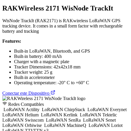
RAKWireless 2171 WisNode TrackIt
WisNode TrackIt (RAK2171) is RAKwireless LoRaWAN GPS
tracking device. It comes in a small form factor with rechargeable
battery and tracking
Features:
Built-in LoRaWAN, Bluetooth, and GPS
Built-in battery: 400 mAh
Charger with a magnetic plate
Tracker Dimensions: 42x42x18 mm
Tracker weight: 25 g
Built-in accelerometer
Operating temperature: -20° C to +60° C
Conectar este Dispositivo
Redes Compatibles
LoRaWAN Actility
LoRaWAN ChirpStack
LoRaWAN Everynet
LoRaWAN Helium
LoRaWAN Kerlink
LoRaWAN Tektelic
LoRaWAN Swisscom
LoRaWAN SenRa
LoRaWAN Senet
LoRaWAN Orbiwise
LoRaWAN MachineQ
LoRaWAN Loriot
LoRaWAN TTI/TTN v3