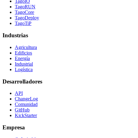
TagoIO
TagoRUN
TagoCore
TagoDeploy
TagoTiP
Industrias
Agricultura
Edificios
Energía
Industrial
Logística
Desarrolladores
API
ChangeLog
Comunidad
GitHub
KickStarter
Empresa