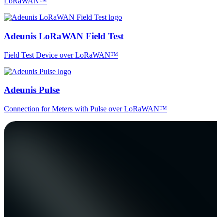
LoRaWAN™
Adeunis LoRaWAN Field Test
Field Test Device over LoRaWAN™
Adeunis Pulse
Connection for Meters with Pulse over LoRaWAN™