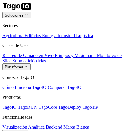
Soluciones
Sectores
Agricultura
Edificios
Energía
Industrial
Logística
Casos de Uso
Rastreo de Ganado en Vivo
Equipos y Maquinaria
Monitoreo de
Silos
Submedición
Más
Plataforma
Conozca TagoIO
Cómo funciona TagoIO
Comparar TagoIO
Productos
TagoIO
TagoRUN
TagoCore
TagoDeploy
TagoTiP
Funcionalidades
Visualización
Analítica
Backend
Marca Blanca