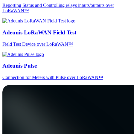
Reporting Status and Controlling relays inputs/outputs over
LoRaWAN™
Adeunis LoRaWAN Field Test
Field Test Device over LoRaWAN™
Adeunis Pulse
Connection for Meters with Pulse over LoRaWAN™