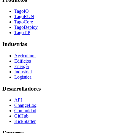
TagoIO
TagoRUN
TagoCore
TagoDeploy
TagoTiP
Industrias
Agricultura
Edificios
Energía
Industrial
Logística
Desarrolladores
API
ChangeLog
Comunidad
GitHub
KickStarter
Empresa