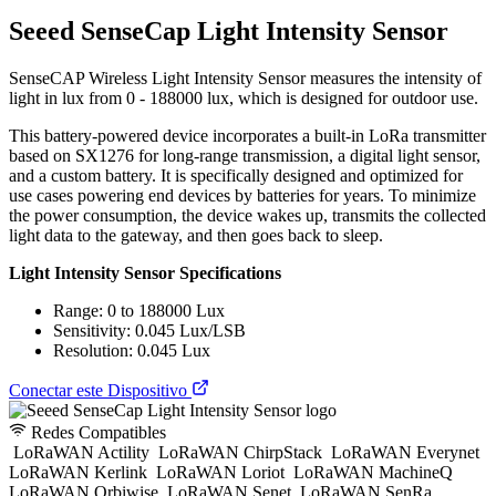
Seeed SenseCap Light Intensity Sensor
SenseCAP Wireless Light Intensity Sensor measures the intensity of
light in lux from 0 - 188000 lux, which is designed for outdoor use.
This battery-powered device incorporates a built-in LoRa transmitter
based on SX1276 for long-range transmission, a digital light sensor,
and a custom battery. It is specifically designed and optimized for
use cases powering end devices by batteries for years. To minimize
the power consumption, the device wakes up, transmits the collected
light data to the gateway, and then goes back to sleep.
Light Intensity Sensor Specifications
Range: 0 to 188000 Lux
Sensitivity: 0.045 Lux/LSB
Resolution: 0.045 Lux
Conectar este Dispositivo
Redes Compatibles
LoRaWAN Actility
LoRaWAN ChirpStack
LoRaWAN Everynet
LoRaWAN Kerlink
LoRaWAN Loriot
LoRaWAN MachineQ
LoRaWAN Orbiwise
LoRaWAN Senet
LoRaWAN SenRa