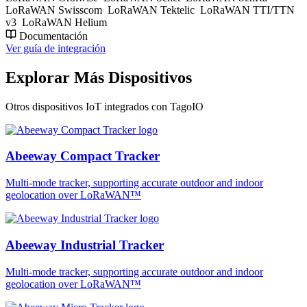
LoRaWAN Swisscom
LoRaWAN Tektelic
LoRaWAN TTI/TTN
v3
LoRaWAN Helium
Documentación
Ver guía de integración
Explorar Más Dispositivos
Otros dispositivos IoT integrados con TagoIO
Abeeway Compact Tracker
Multi-mode tracker, supporting accurate outdoor and indoor
geolocation over LoRaWAN™
Abeeway Industrial Tracker
Multi-mode tracker, supporting accurate outdoor and indoor
geolocation over LoRaWAN™