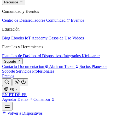
Recursos
Comunidad y Eventos
Centro de Desarrolladores
Comunidad
Eventos
Educación
Blog
Ebooks
IoT Academy
Casos de Uso
Videos
Plantillas y Herramientas
Plantillas de Dashboard
Dispositivos Integrados
Kickstarter
Soporte
Contacto
Documentación
Abrir un Ticket
Socios
Planes de
Soporte
Servicios Profesionales
Precios
ES
EN
PT
DE
FR
Agendar Demo
Comenzar
Volver a Dispositivos