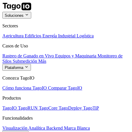
Soluciones
Sectores
Agricultura
Edificios
Energía
Industrial
Logística
Casos de Uso
Rastreo de Ganado en Vivo
Equipos y Maquinaria
Monitoreo de
Silos
Submedición
Más
Plataforma
Conozca TagoIO
Cómo funciona TagoIO
Comparar TagoIO
Productos
TagoIO
TagoRUN
TagoCore
TagoDeploy
TagoTiP
Funcionalidades
Visualización
Analítica
Backend
Marca Blanca