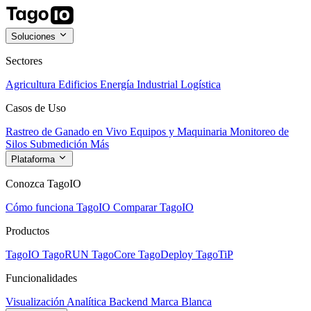
Soluciones
Sectores
Agricultura
Edificios
Energía
Industrial
Logística
Casos de Uso
Rastreo de Ganado en Vivo
Equipos y Maquinaria
Monitoreo de
Silos
Submedición
Más
Plataforma
Conozca TagoIO
Cómo funciona TagoIO
Comparar TagoIO
Productos
TagoIO
TagoRUN
TagoCore
TagoDeploy
TagoTiP
Funcionalidades
Visualización
Analítica
Backend
Marca Blanca