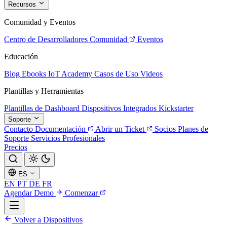
Recursos
Comunidad y Eventos
Centro de Desarrolladores
Comunidad
Eventos
Educación
Blog
Ebooks
IoT Academy
Casos de Uso
Videos
Plantillas y Herramientas
Plantillas de Dashboard
Dispositivos Integrados
Kickstarter
Soporte
Contacto
Documentación
Abrir un Ticket
Socios
Planes de
Soporte
Servicios Profesionales
Precios
ES
EN
PT
DE
FR
Agendar Demo
Comenzar
Volver a Dispositivos