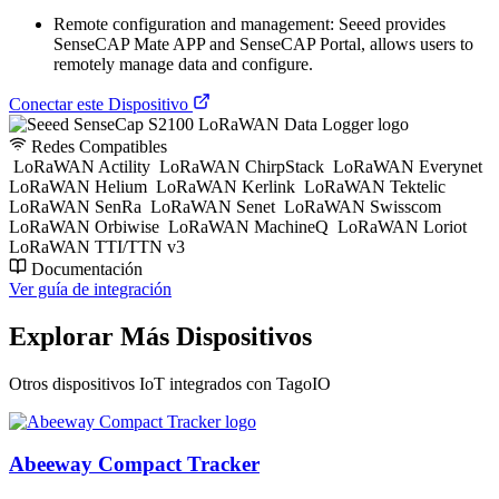
Remote configuration and management: Seeed provides
SenseCAP Mate APP and SenseCAP Portal, allows users to
remotely manage data and configure.
Conectar este Dispositivo
Redes Compatibles
LoRaWAN Actility
LoRaWAN ChirpStack
LoRaWAN Everynet
LoRaWAN Helium
LoRaWAN Kerlink
LoRaWAN Tektelic
LoRaWAN SenRa
LoRaWAN Senet
LoRaWAN Swisscom
LoRaWAN Orbiwise
LoRaWAN MachineQ
LoRaWAN Loriot
LoRaWAN TTI/TTN v3
Documentación
Ver guía de integración
Explorar Más Dispositivos
Otros dispositivos IoT integrados con TagoIO
Abeeway Compact Tracker