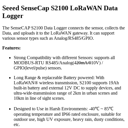
Seeed SenseCap S2100 LoRaWAN Data
Logger
The SenseCAP S2100 Data Logger connects the sensor, collects the
Data, and uploads it to the LoRaWAN gateway. It can support
various sensor types such as Analog/RS485/GPIO.
Features:
Strong Compatibility with different Sensors: supports all
MODBUS-RTU RS485/Analog(4
20mA/0
10V) /
GPIO(level/pulse) sensors.
Long Range & replaceable Battery powered: With
LoRaWAN® wireless transmission, S2100 supports 19Ah
built-in battery and external 12V DC to supply devices, and
ultra-wide-transmission range of 2km in urban scenes and
10km in line of sight scenes.
Designed to Use in Harsh Environments: -40℃ ~ 85℃
operating temperature and IP66 rated enclosure, suitable for
outdoor use, high UV exposure, heavy rain, dusty conditions,
etc.