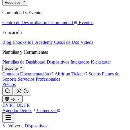
Recursos
Comunidad y Eventos
Centro de Desarrolladores
Comunidad
Eventos
Educación
Blog
Ebooks
IoT Academy
Casos de Uso
Videos
Plantillas y Herramientas
Plantillas de Dashboard
Dispositivos Integrados
Kickstarter
Soporte
Contacto
Documentación
Abrir un Ticket
Socios
Planes de
Soporte
Servicios Profesionales
Precios
ES
EN
PT
DE
FR
Agendar Demo
Comenzar
Volver a Dispositivos