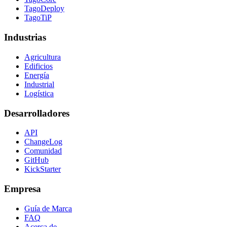
TagoDeploy
TagoTiP
Industrias
Agricultura
Edificios
Energía
Industrial
Logística
Desarrolladores
API
ChangeLog
Comunidad
GitHub
KickStarter
Empresa
Guía de Marca
FAQ
Acerca de