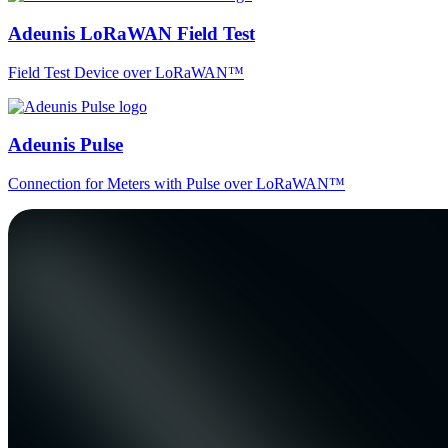
Adeunis LoRaWAN Field Test
Field Test Device over LoRaWAN™
Adeunis Pulse
Connection for Meters with Pulse over LoRaWAN™