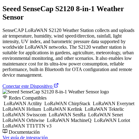
Seeed SenseCap S2120 8-in-1 Weather
Sensor
SenseCAP LoRaWAN S2120 Weather Station collects and uploads
air temperature, humidity, wind speed/direction, rainfall, light
intensity, UV index, and barometric pressure data supported by
worldwide LoRaWAN networks. The S2120 weather station is
suitable for applications in gardens, agriculture, meteorology, urban
environmental monitoring, and other scenarios. It also enables low
maintenance cost for its ultra-low power consumption, reliable
performance, built-in Bluetooth for OTA configuration and remote
device management.
Conectar este Dispositivo
Redes Compatibles
LoRaWAN Actility
LoRaWAN ChirpStack
LoRaWAN Everynet
LoRaWAN Helium
LoRaWAN Kerlink
LoRaWAN Tektelic
LoRaWAN Swisscom
LoRaWAN SenRa
LoRaWAN Senet
LoRaWAN Orbiwise
LoRaWAN MachineQ
LoRaWAN Loriot
LoRaWAN TTI/TTN v3
Documentación
Ver guía de integración