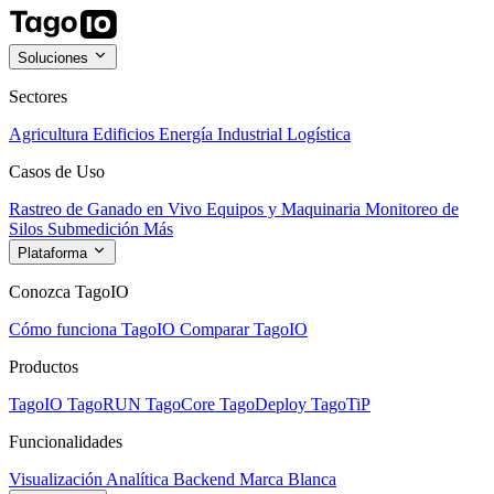
Soluciones
Sectores
Agricultura
Edificios
Energía
Industrial
Logística
Casos de Uso
Rastreo de Ganado en Vivo
Equipos y Maquinaria
Monitoreo de
Silos
Submedición
Más
Plataforma
Conozca TagoIO
Cómo funciona TagoIO
Comparar TagoIO
Productos
TagoIO
TagoRUN
TagoCore
TagoDeploy
TagoTiP
Funcionalidades
Visualización
Analítica
Backend
Marca Blanca