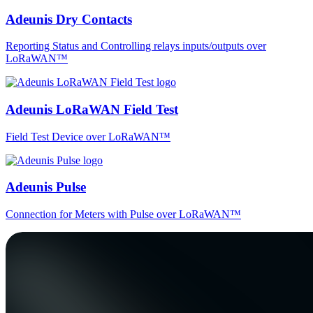
Adeunis Dry Contacts
Reporting Status and Controlling relays inputs/outputs over
LoRaWAN™
Adeunis LoRaWAN Field Test
Field Test Device over LoRaWAN™
Adeunis Pulse
Connection for Meters with Pulse over LoRaWAN™