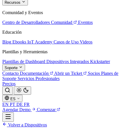
Recursos
Comunidad y Eventos
Centro de Desarrolladores
Comunidad
Eventos
Educación
Blog
Ebooks
IoT Academy
Casos de Uso
Videos
Plantillas y Herramientas
Plantillas de Dashboard
Dispositivos Integrados
Kickstarter
Soporte
Contacto
Documentación
Abrir un Ticket
Socios
Planes de
Soporte
Servicios Profesionales
Precios
ES
EN
PT
DE
FR
Agendar Demo
Comenzar
Volver a Dispositivos