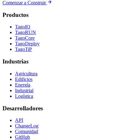
Comenzar a Construir
Productos
TagoIO
TagoRUN
TagoCore
TagoDeploy
TagoTiP
Industrias
Agricultura
Edificios
Energía
Industrial
Logística
Desarrolladores
API
ChangeLog
Comunidad
GitHub