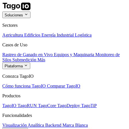
Soluciones
Sectores
Agricultura
Edificios
Energía
Industrial
Logística
Casos de Uso
Rastreo de Ganado en Vivo
Equipos y Maquinaria
Monitoreo de
Silos
Submedición
Más
Plataforma
Conozca TagoIO
Cómo funciona TagoIO
Comparar TagoIO
Productos
TagoIO
TagoRUN
TagoCore
TagoDeploy
TagoTiP
Funcionalidades
Visualización
Analítica
Backend
Marca Blanca