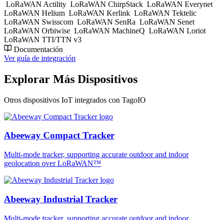
LoRaWAN Actility
LoRaWAN ChirpStack
LoRaWAN Everynet
LoRaWAN Helium
LoRaWAN Kerlink
LoRaWAN Tektelic
LoRaWAN Swisscom
LoRaWAN SenRa
LoRaWAN Senet
LoRaWAN Orbiwise
LoRaWAN MachineQ
LoRaWAN Loriot
LoRaWAN TTI/TTN v3
Documentación
Ver guía de integración
Explorar Más Dispositivos
Otros dispositivos IoT integrados con TagoIO
Abeeway Compact Tracker
Multi-mode tracker, supporting accurate outdoor and indoor
geolocation over LoRaWAN™
Abeeway Industrial Tracker
Multi-mode tracker, supporting accurate outdoor and indoor