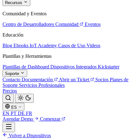
Recursos
Comunidad y Eventos
Centro de Desarrolladores
Comunidad
Eventos
Educación
Blog
Ebooks
IoT Academy
Casos de Uso
Videos
Plantillas y Herramientas
Plantillas de Dashboard
Dispositivos Integrados
Kickstarter
Soporte
Contacto
Documentación
Abrir un Ticket
Socios
Planes de
Soporte
Servicios Profesionales
Precios
ES
EN
PT
DE
FR
Agendar Demo
Comenzar
Volver a Dispositivos