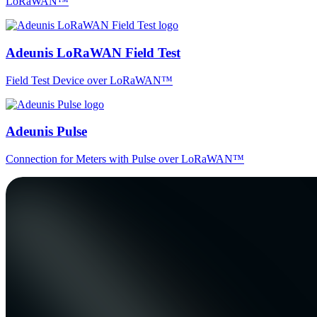
LoRaWAN™
Adeunis LoRaWAN Field Test
Field Test Device over LoRaWAN™
Adeunis Pulse
Connection for Meters with Pulse over LoRaWAN™