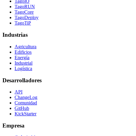
TagoIO
TagoRUN
TagoCore
TagoDeploy
TagoTiP
Industrias
Agricultura
Edificios
Energía
Industrial
Logística
Desarrolladores
API
ChangeLog
Comunidad
GitHub
KickStarter
Empresa