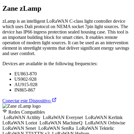
Zane zLamp
zLamp is an intelligent LoRaWAN C-class light controller device
which uses Dali protocol on NEMA socket 7pin light sources. The
device has IP66 ingress protection sealed housing case. This tool is
an important building block for smart cities. It enables remote
operation of modern light sources. It can be used as an intervention
element in streetlight systems that deliver significant energy savings
and user comfort.
Devices are available in the following frequencies:
EU863-870
US902-928
AU915-928
IN865-867
Conectar este Dispositivo
Redes Compatibles
LoRaWAN Actility
LoRaWAN Everynet
LoRaWAN Kerlink
LoRaWAN Loriot
LoRaWAN MachineQ
LoRaWAN Orbiwise
LoRaWAN Senet
LoRaWAN SenRa
LoRaWAN Tektelic
LoRaWAN TTI/TTN v3
LoRaWAN Helium