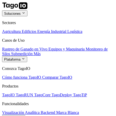
Soluciones
Sectores
Agricultura
Edificios
Energía
Industrial
Logística
Casos de Uso
Rastreo de Ganado en Vivo
Equipos y Maquinaria
Monitoreo de
Silos
Submedición
Más
Plataforma
Conozca TagoIO
Cómo funciona TagoIO
Comparar TagoIO
Productos
TagoIO
TagoRUN
TagoCore
TagoDeploy
TagoTiP
Funcionalidades
Visualización
Analítica
Backend
Marca Blanca