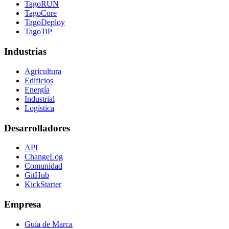
TagoRUN
TagoCore
TagoDeploy
TagoTiP
Industrias
Agricultura
Edificios
Energía
Industrial
Logística
Desarrolladores
API
ChangeLog
Comunidad
GitHub
KickStarter
Empresa
Guía de Marca