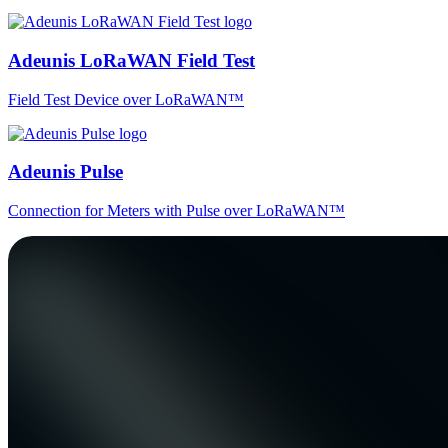
Adeunis LoRaWAN Field Test
Field Test Device over LoRaWAN™
Adeunis Pulse
Connection for Meters with Pulse over LoRaWAN™