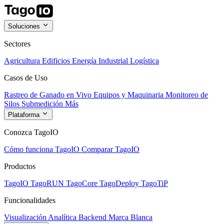
Soluciones
Sectores
Agricultura
Edificios
Energía
Industrial
Logística
Casos de Uso
Rastreo de Ganado en Vivo
Equipos y Maquinaria
Monitoreo de
Silos
Submedición
Más
Plataforma
Conozca TagoIO
Cómo funciona TagoIO
Comparar TagoIO
Productos
TagoIO
TagoRUN
TagoCore
TagoDeploy
TagoTiP
Funcionalidades
Visualización
Analítica
Backend
Marca Blanca