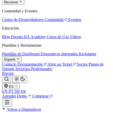
Recursos
Comunidad y Eventos
Centro de Desarrolladores
Comunidad
Eventos
Educación
Blog
Ebooks
IoT Academy
Casos de Uso
Videos
Plantillas y Herramientas
Plantillas de Dashboard
Dispositivos Integrados
Kickstarter
Soporte
Contacto
Documentación
Abrir un Ticket
Socios
Planes de
Soporte
Servicios Profesionales
Precios
ES
EN
PT
DE
FR
Agendar Demo
Comenzar
Volver a Dispositivos