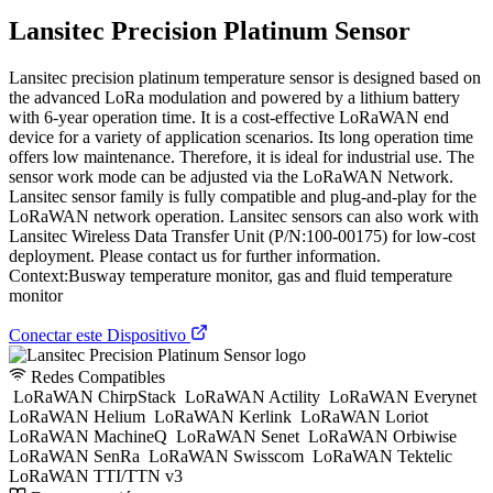
Lansitec Precision Platinum Sensor
Lansitec precision platinum temperature sensor is designed based on
the advanced LoRa modulation and powered by a lithium battery
with 6-year operation time. It is a cost-effective LoRaWAN end
device for a variety of application scenarios. Its long operation time
offers low maintenance. Therefore, it is ideal for industrial use. The
sensor work mode can be adjusted via the LoRaWAN Network.
Lansitec sensor family is fully compatible and plug-and-play for the
LoRaWAN network operation. Lansitec sensors can also work with
Lansitec Wireless Data Transfer Unit (P/N:100-00175) for low-cost
deployment. Please contact us for further information.
Context:Busway temperature monitor, gas and fluid temperature
monitor
Conectar este Dispositivo
Redes Compatibles
LoRaWAN ChirpStack
LoRaWAN Actility
LoRaWAN Everynet
LoRaWAN Helium
LoRaWAN Kerlink
LoRaWAN Loriot
LoRaWAN MachineQ
LoRaWAN Senet
LoRaWAN Orbiwise
LoRaWAN SenRa
LoRaWAN Swisscom
LoRaWAN Tektelic
LoRaWAN TTI/TTN v3