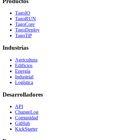
Productos
TagoIO
TagoRUN
TagoCore
TagoDeploy
TagoTiP
Industrias
Agricultura
Edificios
Energía
Industrial
Logística
Desarrolladores
API
ChangeLog
Comunidad
GitHub
KickStarter