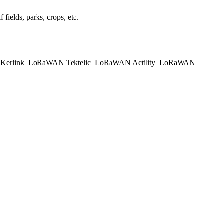
 fields, parks, crops, etc.
erlink
LoRaWAN Tektelic
LoRaWAN Actility
LoRaWAN