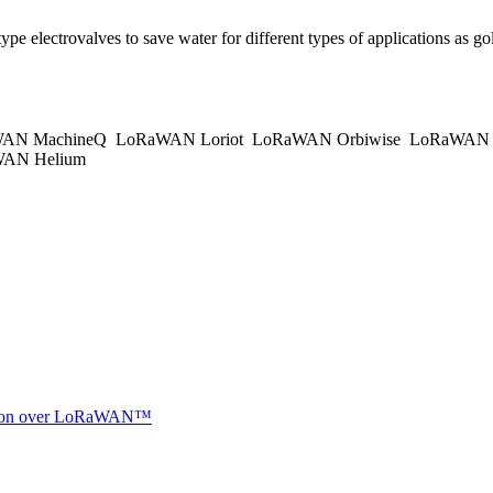
ype electrovalves to save water for different types of applications as golf
AN MachineQ
LoRaWAN Loriot
LoRaWAN Orbiwise
LoRaWAN K
AN Helium
ocation over LoRaWAN™