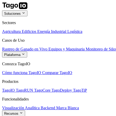
Soluciones
Sectores
Agricultura
Edificios
Energía
Industrial
Logística
Casos de Uso
Rastreo de Ganado en Vivo
Equipos y Maquinaria
Monitoreo de Silo
Plataforma
Conozca TagoIO
Cómo funciona TagoIO
Comparar TagoIO
Productos
TagoIO
TagoRUN
TagoCore
TagoDeploy
TagoTiP
Funcionalidades
Visualización
Analítica
Backend
Marca Blanca
Recursos