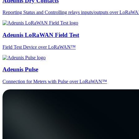
Adeunis Dry Contacts
Reporting Status and Controlling relays inputs/outputs over LoRa
Adeunis LoRaWAN Field Test
Field Test Device over LoRaWAN™
Adeunis Pulse
Connection for Meters with Pulse over LoRaWAN™