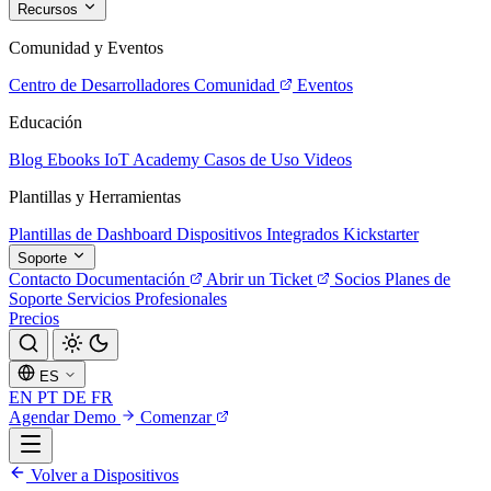
Recursos
Comunidad y Eventos
Centro de Desarrolladores
Comunidad
Eventos
Educación
Blog
Ebooks
IoT Academy
Casos de Uso
Videos
Plantillas y Herramientas
Plantillas de Dashboard
Dispositivos Integrados
Kickstarter
Soporte
Contacto
Documentación
Abrir un Ticket
Socios
Planes de
Soporte
Servicios Profesionales
Precios
ES
EN
PT
DE
FR
Agendar Demo
Comenzar
Volver a Dispositivos