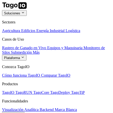
Soluciones
Sectores
Agricultura
Edificios
Energía
Industrial
Logística
Casos de Uso
Rastreo de Ganado en Vivo
Equipos y Maquinaria
Monitoreo de
Silos
Submedición
Más
Plataforma
Conozca TagoIO
Cómo funciona TagoIO
Comparar TagoIO
Productos
TagoIO
TagoRUN
TagoCore
TagoDeploy
TagoTiP
Funcionalidades
Visualización
Analítica
Backend
Marca Blanca