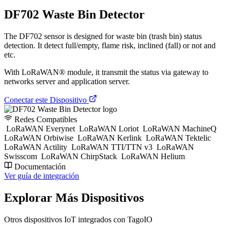
DF702 Waste Bin Detector
The DF702 sensor is designed for waste bin (trash bin) status
detection. It detect full/empty, flame risk, inclined (fall) or not and
etc.
With LoRaWAN® module, it transmit the status via gateway to
networks server and application server.
Conectar este Dispositivo
Redes Compatibles
LoRaWAN Everynet
LoRaWAN Loriot
LoRaWAN MachineQ
LoRaWAN Orbiwise
LoRaWAN Kerlink
LoRaWAN Tektelic
LoRaWAN Actility
LoRaWAN TTI/TTN v3
LoRaWAN
Swisscom
LoRaWAN ChirpStack
LoRaWAN Helium
Documentación
Ver guía de integración
Explorar Más Dispositivos
Otros dispositivos IoT integrados con TagoIO