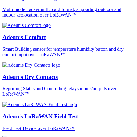
Multi-mode tracker in ID card format, supporting outdoor and
indoor geolocation over LoRaWAN™
Adeunis Comfort
Smart Building sensor for temperature humidity button and dry
contact input over LoRaWAN™
Adeunis Dry Contacts
Reporting Status and Controlling relays inputs/outputs over
LoRaWAN™
Adeunis LoRaWAN Field Test
Field Test Device over LoRaWAN™