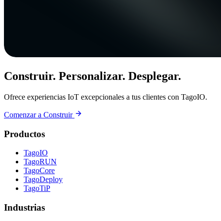
Construir. Personalizar. Desplegar.
Ofrece experiencias IoT excepcionales a tus clientes con TagoIO.
Comenzar a Construir
Productos
TagoIO
TagoRUN
TagoCore
TagoDeploy
TagoTiP
Industrias