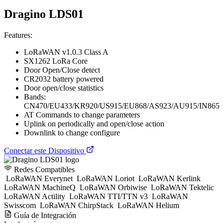
Dragino LDS01
Features:
LoRaWAN v1.0.3 Class A
SX1262 LoRa Core
Door Open/Close detect
CR2032 battery powered
Door open/close statistics
Bands:
CN470/EU433/KR920/US915/EU868/AS923/AU915/IN865
AT Commands to change parameters
Uplink on periodically and open/close action
Downlink to change configure
Conectar este Dispositivo
Redes Compatibles
LoRaWAN Everynet
LoRaWAN Loriot
LoRaWAN Kerlink
LoRaWAN MachineQ
LoRaWAN Orbiwise
LoRaWAN Tektelic
LoRaWAN Actility
LoRaWAN TTI/TTN v3
LoRaWAN
Swisscom
LoRaWAN ChirpStack
LoRaWAN Helium
Guía de Integración