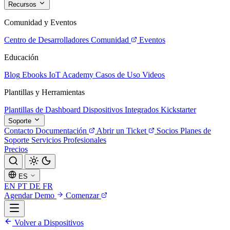
Recursos
Comunidad y Eventos
Centro de Desarrolladores
Comunidad
Eventos
Educación
Blog
Ebooks
IoT Academy
Casos de Uso
Videos
Plantillas y Herramientas
Plantillas de Dashboard
Dispositivos Integrados
Kickstarter
Soporte
Contacto
Documentación
Abrir un Ticket
Socios
Planes de
Soporte
Servicios Profesionales
Precios
ES
EN
PT
DE
FR
Agendar Demo
Comenzar
Volver a Dispositivos