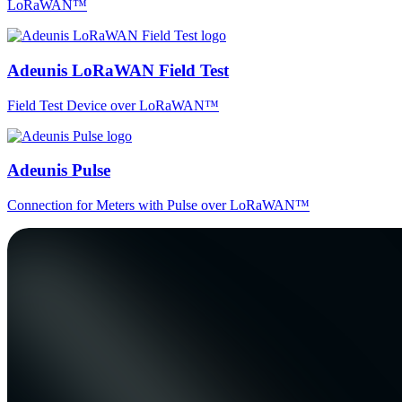
LoRaWAN™
Adeunis LoRaWAN Field Test
Field Test Device over LoRaWAN™
Adeunis Pulse
Connection for Meters with Pulse over LoRaWAN™