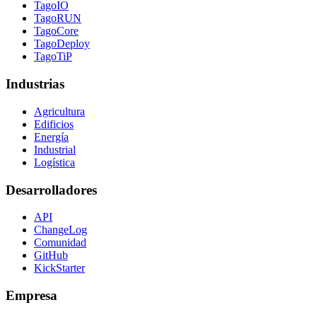
TagoIO
TagoRUN
TagoCore
TagoDeploy
TagoTiP
Industrias
Agricultura
Edificios
Energía
Industrial
Logística
Desarrolladores
API
ChangeLog
Comunidad
GitHub
KickStarter
Empresa