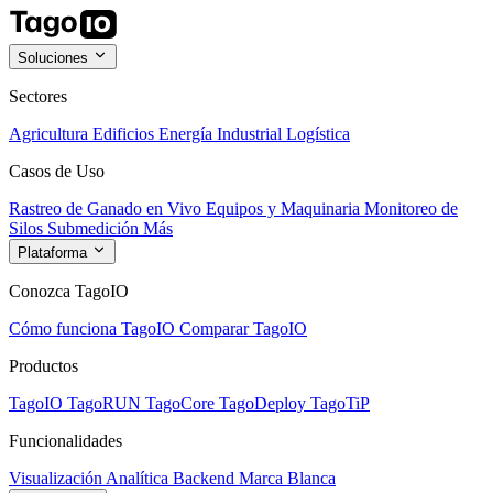
Soluciones
Sectores
Agricultura
Edificios
Energía
Industrial
Logística
Casos de Uso
Rastreo de Ganado en Vivo
Equipos y Maquinaria
Monitoreo de
Silos
Submedición
Más
Plataforma
Conozca TagoIO
Cómo funciona TagoIO
Comparar TagoIO
Productos
TagoIO
TagoRUN
TagoCore
TagoDeploy
TagoTiP
Funcionalidades
Visualización
Analítica
Backend
Marca Blanca