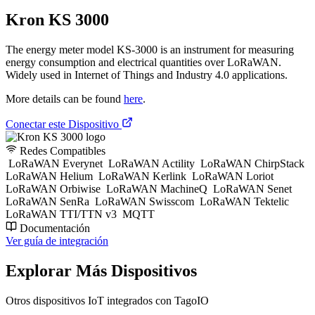
Kron KS 3000
The energy meter model KS-3000 is an instrument for measuring
energy consumption and electrical quantities over LoRaWAN.
Widely used in Internet of Things and Industry 4.0 applications.
More details can be found
here
.
Conectar este Dispositivo
Redes Compatibles
LoRaWAN Everynet
LoRaWAN Actility
LoRaWAN ChirpStack
LoRaWAN Helium
LoRaWAN Kerlink
LoRaWAN Loriot
LoRaWAN Orbiwise
LoRaWAN MachineQ
LoRaWAN Senet
LoRaWAN SenRa
LoRaWAN Swisscom
LoRaWAN Tektelic
LoRaWAN TTI/TTN v3
MQTT
Documentación
Ver guía de integración
Explorar Más Dispositivos
Otros dispositivos IoT integrados con TagoIO