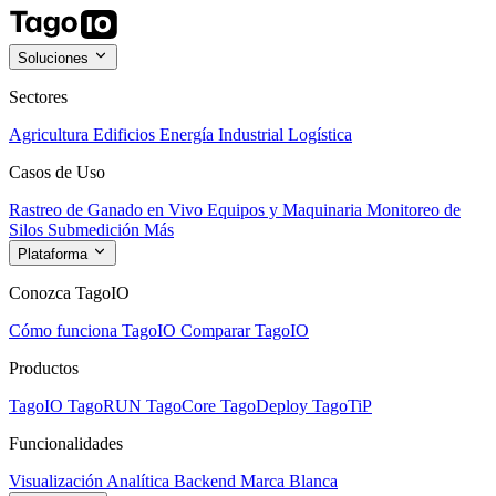
Soluciones
Sectores
Agricultura
Edificios
Energía
Industrial
Logística
Casos de Uso
Rastreo de Ganado en Vivo
Equipos y Maquinaria
Monitoreo de
Silos
Submedición
Más
Plataforma
Conozca TagoIO
Cómo funciona TagoIO
Comparar TagoIO
Productos
TagoIO
TagoRUN
TagoCore
TagoDeploy
TagoTiP
Funcionalidades
Visualización
Analítica
Backend
Marca Blanca