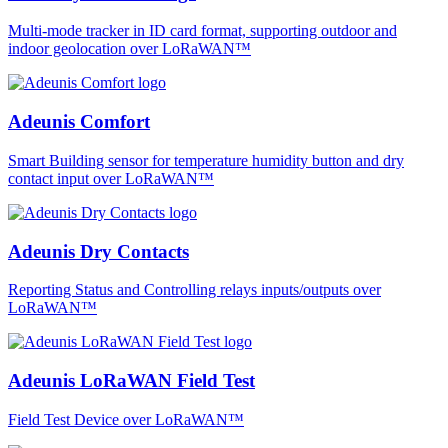
Multi-mode tracker in ID card format, supporting outdoor and
indoor geolocation over LoRaWAN™
Adeunis Comfort
Smart Building sensor for temperature humidity button and dry
contact input over LoRaWAN™
Adeunis Dry Contacts
Reporting Status and Controlling relays inputs/outputs over
LoRaWAN™
Adeunis LoRaWAN Field Test
Field Test Device over LoRaWAN™