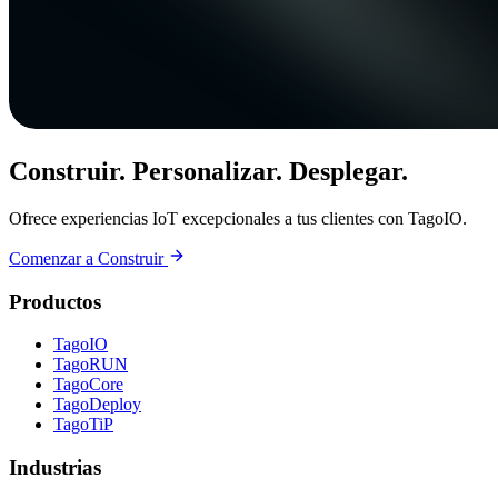
Construir. Personalizar. Desplegar.
Ofrece experiencias IoT excepcionales a tus clientes con TagoIO.
Comenzar a Construir
Productos
TagoIO
TagoRUN
TagoCore
TagoDeploy
TagoTiP
Industrias