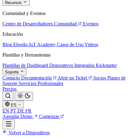
Recursos
Comunidad y Eventos
Centro de Desarrolladores
Comunidad
Eventos
Educación
Blog
Ebooks
IoT Academy
Casos de Uso
Videos
Plantillas y Herramientas
Plantillas de Dashboard
Dispositivos Integrados
Kickstarter
Soporte
Contacto
Documentación
Abrir un Ticket
Socios
Planes de
Soporte
Servicios Profesionales
Precios
ES
EN
PT
DE
FR
Agendar Demo
Comenzar
Volver a Dispositivos