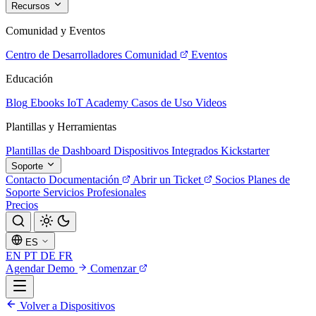
Recursos
Comunidad y Eventos
Centro de Desarrolladores
Comunidad
Eventos
Educación
Blog
Ebooks
IoT Academy
Casos de Uso
Videos
Plantillas y Herramientas
Plantillas de Dashboard
Dispositivos Integrados
Kickstarter
Soporte
Contacto
Documentación
Abrir un Ticket
Socios
Planes de
Soporte
Servicios Profesionales
Precios
ES
EN
PT
DE
FR
Agendar Demo
Comenzar
Volver a Dispositivos