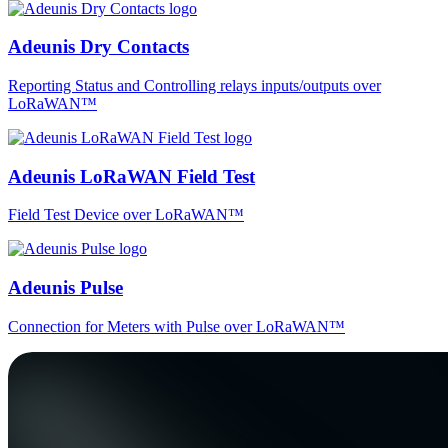
Adeunis Dry Contacts
Reporting Status and Controlling relays inputs/outputs over
LoRaWAN™
Adeunis LoRaWAN Field Test
Field Test Device over LoRaWAN™
Adeunis Pulse
Connection for Meters with Pulse over LoRaWAN™