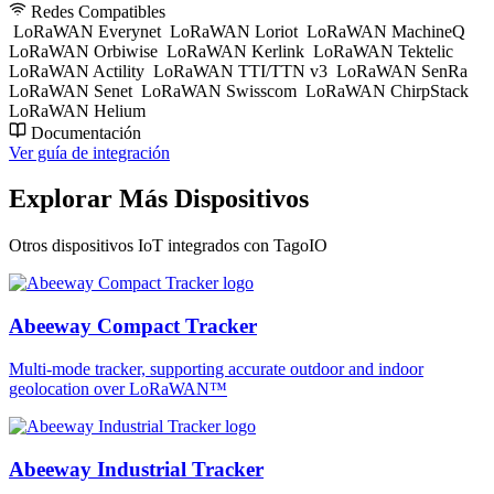
Redes Compatibles
LoRaWAN Everynet
LoRaWAN Loriot
LoRaWAN MachineQ
LoRaWAN Orbiwise
LoRaWAN Kerlink
LoRaWAN Tektelic
LoRaWAN Actility
LoRaWAN TTI/TTN v3
LoRaWAN SenRa
LoRaWAN Senet
LoRaWAN Swisscom
LoRaWAN ChirpStack
LoRaWAN Helium
Documentación
Ver guía de integración
Explorar Más Dispositivos
Otros dispositivos IoT integrados con TagoIO
Abeeway Compact Tracker
Multi-mode tracker, supporting accurate outdoor and indoor
geolocation over LoRaWAN™
Abeeway Industrial Tracker