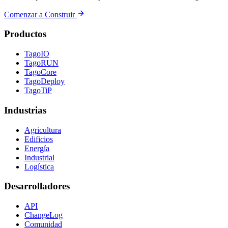
Comenzar a Construir
Productos
TagoIO
TagoRUN
TagoCore
TagoDeploy
TagoTiP
Industrias
Agricultura
Edificios
Energía
Industrial
Logística
Desarrolladores
API
ChangeLog
Comunidad