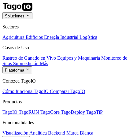
Soluciones
Sectores
Agricultura
Edificios
Energía
Industrial
Logística
Casos de Uso
Rastreo de Ganado en Vivo
Equipos y Maquinaria
Monitoreo de
Silos
Submedición
Más
Plataforma
Conozca TagoIO
Cómo funciona TagoIO
Comparar TagoIO
Productos
TagoIO
TagoRUN
TagoCore
TagoDeploy
TagoTiP
Funcionalidades
Visualización
Analítica
Backend
Marca Blanca