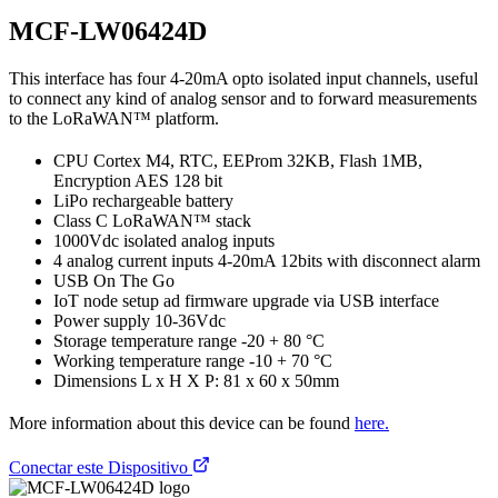
MCF-LW06424D
This interface has four 4-20mA opto isolated input channels, useful
to connect any kind of analog sensor and to forward measurements
to the LoRaWAN™ platform.
CPU Cortex M4, RTC, EEProm 32KB, Flash 1MB,
Encryption AES 128 bit
LiPo rechargeable battery
Class C LoRaWAN™ stack
1000Vdc isolated analog inputs
4 analog current inputs 4-20mA 12bits with disconnect alarm
USB On The Go
IoT node setup ad firmware upgrade via USB interface
Power supply 10-36Vdc
Storage temperature range -20 + 80 °C
Working temperature range -10 + 70 °C
Dimensions L x H X P: 81 x 60 x 50mm
More information about this device can be found
here.
Conectar este Dispositivo