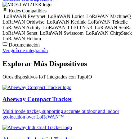
Redes Compatibles
LoRaWAN Everynet
LoRaWAN Loriot
LoRaWAN MachineQ
LoRaWAN Orbiwise
LoRaWAN Kerlink
LoRaWAN Tektelic
LoRaWAN Actility
LoRaWAN TTI/TTN v3
LoRaWAN SenRa
LoRaWAN Senet
LoRaWAN Swisscom
LoRaWAN ChirpStack
LoRaWAN Helium
Documentación
Ver guía de integración
Explorar Más Dispositivos
Otros dispositivos IoT integrados con TagoIO
Abeeway Compact Tracker
Multi-mode tracker, supporting accurate outdoor and indoor
geolocation over LoRaWAN™