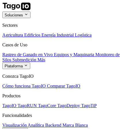
Soluciones
Sectores
Agricultura
Edificios
Energía
Industrial
Logística
Casos de Uso
Rastreo de Ganado en Vivo
Equipos y Maquinaria
Monitoreo de
Silos
Submedición
Más
Plataforma
Conozca TagoIO
Cómo funciona TagoIO
Comparar TagoIO
Productos
TagoIO
TagoRUN
TagoCore
TagoDeploy
TagoTiP
Funcionalidades
Visualización
Analítica
Backend
Marca Blanca