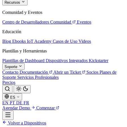
Recursos
Comunidad y Eventos
Centro de Desarrolladores
Comunidad
Eventos
Educación
Blog
Ebooks
IoT Academy
Casos de Uso
Videos
Plantillas y Herramientas
Plantillas de Dashboard
Dispositivos Integrados
Kickstarter
Soporte
Contacto
Documentación
Abrir un Ticket
Socios
Planes de
Soporte
Servicios Profesionales
Precios
ES
EN
PT
DE
FR
Agendar Demo
Comenzar
Volver a Dispositivos