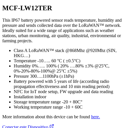
MCF-LW12TER
This IP67 battery powered sensor reads temperature, humidity and
pressure and sends collected data over the LoRaWAN™ network.
Ideally suited for a wide range of applications such as weather
stations, urban monitoring, air quality, industrial, environmental or
farming projects.
Class A LoRaWAN™ stack @868Mhz @920Mhz (SIN,
HKG…)
Temperature -10….. 60 °C ( ±0.5°C)
Humidity 0%….. 100% ( 20% ….80% ±3% @25°C,
0%-20%-80%-100%@ 25°C ±5%)
Pressure 300….1100hPa (±1hPa)
Battery powered with 5 years of life (according radio
propagation effectiveness and 10 min reading period)
NFC for IoT node setup, FW upgrade and data reading
Installation indoor
Storage temperature range -20 + 80C°
Working temperature range -10 + 60C
More information about this device can be found
here.
Conectar este Dispositivo