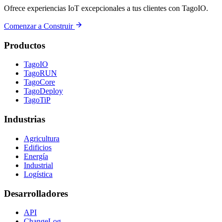
Ofrece experiencias IoT excepcionales a tus clientes con TagoIO.
Comenzar a Construir
Productos
TagoIO
TagoRUN
TagoCore
TagoDeploy
TagoTiP
Industrias
Agricultura
Edificios
Energía
Industrial
Logística
Desarrolladores
API
ChangeLog