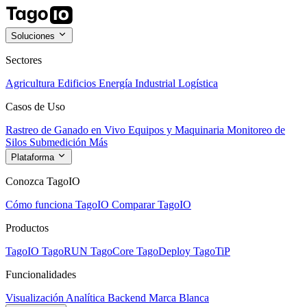
Soluciones
Sectores
Agricultura
Edificios
Energía
Industrial
Logística
Casos de Uso
Rastreo de Ganado en Vivo
Equipos y Maquinaria
Monitoreo de
Silos
Submedición
Más
Plataforma
Conozca TagoIO
Cómo funciona TagoIO
Comparar TagoIO
Productos
TagoIO
TagoRUN
TagoCore
TagoDeploy
TagoTiP
Funcionalidades
Visualización
Analítica
Backend
Marca Blanca