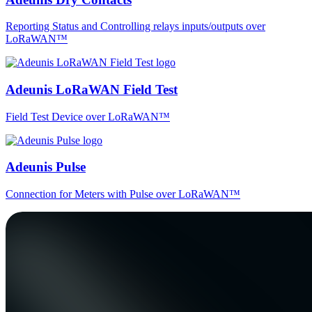
Reporting Status and Controlling relays inputs/outputs over
LoRaWAN™
Adeunis LoRaWAN Field Test
Field Test Device over LoRaWAN™
Adeunis Pulse
Connection for Meters with Pulse over LoRaWAN™