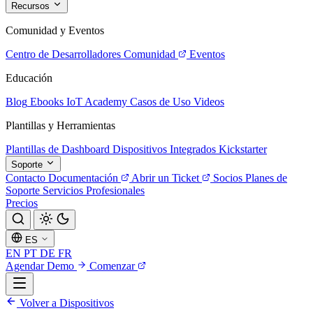
Recursos
Comunidad y Eventos
Centro de Desarrolladores
Comunidad
Eventos
Educación
Blog
Ebooks
IoT Academy
Casos de Uso
Videos
Plantillas y Herramientas
Plantillas de Dashboard
Dispositivos Integrados
Kickstarter
Soporte
Contacto
Documentación
Abrir un Ticket
Socios
Planes de
Soporte
Servicios Profesionales
Precios
ES
EN
PT
DE
FR
Agendar Demo
Comenzar
Volver a Dispositivos