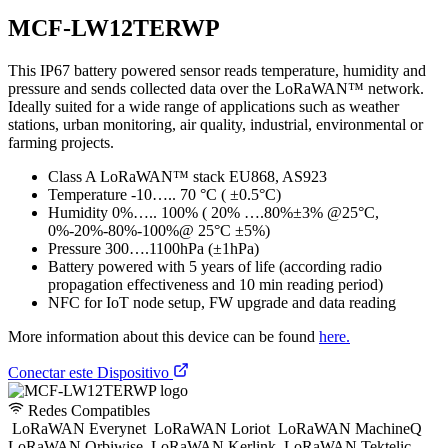
MCF-LW12TERWP
This IP67 battery powered sensor reads temperature, humidity and
pressure and sends collected data over the LoRaWAN™ network.
Ideally suited for a wide range of applications such as weather
stations, urban monitoring, air quality, industrial, environmental or
farming projects.
Class A LoRaWAN™ stack EU868, AS923
Temperature -10….. 70 °C ( ±0.5°C)
Humidity 0%….. 100% ( 20% ….80%±3% @25°C,
0%-20%-80%-100%@ 25°C ±5%)
Pressure 300….1100hPa (±1hPa)
Battery powered with 5 years of life (according radio
propagation effectiveness and 10 min reading period)
NFC for IoT node setup, FW upgrade and data reading
More information about this device can be found
here.
Conectar este Dispositivo
Redes Compatibles
LoRaWAN Everynet
LoRaWAN Loriot
LoRaWAN MachineQ
LoRaWAN Orbiwise
LoRaWAN Kerlink
LoRaWAN Tektelic