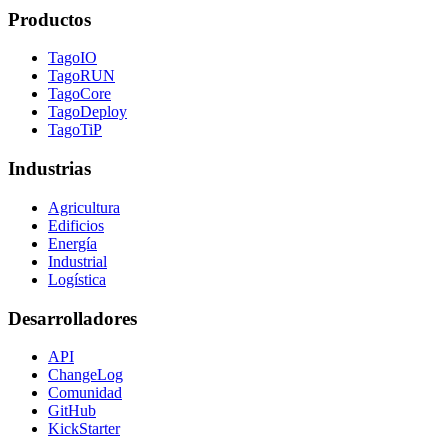
Productos
TagoIO
TagoRUN
TagoCore
TagoDeploy
TagoTiP
Industrias
Agricultura
Edificios
Energía
Industrial
Logística
Desarrolladores
API
ChangeLog
Comunidad
GitHub
KickStarter