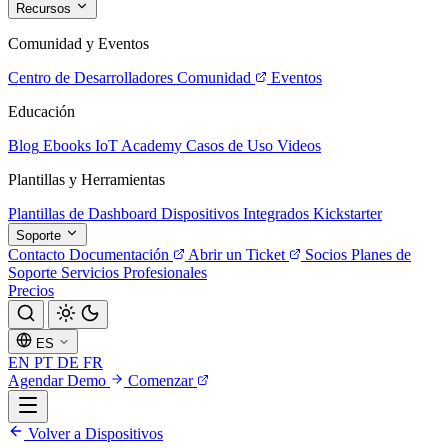
Recursos
Comunidad y Eventos
Centro de Desarrolladores
Comunidad
Eventos
Educación
Blog
Ebooks
IoT Academy
Casos de Uso
Videos
Plantillas y Herramientas
Plantillas de Dashboard
Dispositivos Integrados
Kickstarter
Soporte
Contacto
Documentación
Abrir un Ticket
Socios
Planes de
Soporte
Servicios Profesionales
Precios
ES
EN
PT
DE
FR
Agendar Demo
Comenzar
Volver a Dispositivos