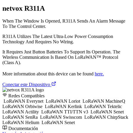
netvox R311A
When The Window Is Opened, R311A Sends An Alarm Message
To The Control Center.
R311A Utilizes The Latest Ultra-Low Power Consumption
Technology And Requires No Wiring.
It Requires Just Button Batteries To Support Its Operation. The
Wireless Communication Is Based On LoRaWAN™ Protocol
(Class A).
More information about this device can be found
here.
Conectar este Dispositivo
Redes Compatibles
LoRaWAN Everynet
LoRaWAN Loriot
LoRaWAN MachineQ
LoRaWAN Orbiwise
LoRaWAN Kerlink
LoRaWAN Tektelic
LoRaWAN Actility
LoRaWAN TTI/TTN v3
LoRaWAN Senet
LoRaWAN SenRa
LoRaWAN Swisscom
LoRaWAN ChirpStack
LoRaWAN Helium
LoRaWAN Senet
Documentación