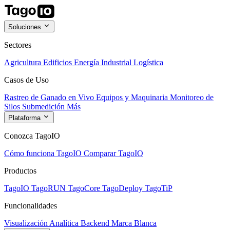
Soluciones
Sectores
Agricultura
Edificios
Energía
Industrial
Logística
Casos de Uso
Rastreo de Ganado en Vivo
Equipos y Maquinaria
Monitoreo de
Silos
Submedición
Más
Plataforma
Conozca TagoIO
Cómo funciona TagoIO
Comparar TagoIO
Productos
TagoIO
TagoRUN
TagoCore
TagoDeploy
TagoTiP
Funcionalidades
Visualización
Analítica
Backend
Marca Blanca