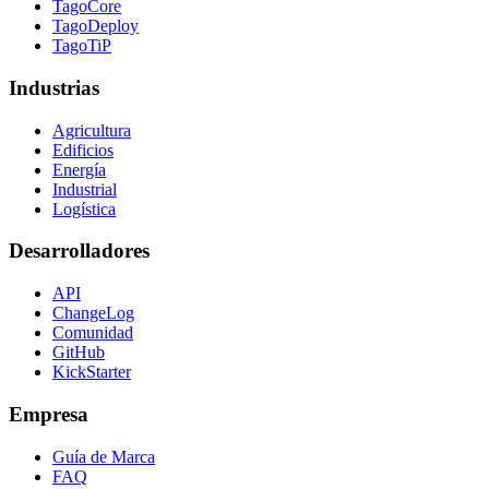
TagoCore
TagoDeploy
TagoTiP
Industrias
Agricultura
Edificios
Energía
Industrial
Logística
Desarrolladores
API
ChangeLog
Comunidad
GitHub
KickStarter
Empresa
Guía de Marca
FAQ