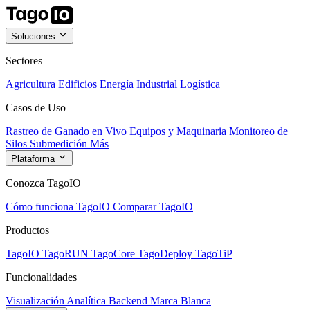
Soluciones
Sectores
Agricultura
Edificios
Energía
Industrial
Logística
Casos de Uso
Rastreo de Ganado en Vivo
Equipos y Maquinaria
Monitoreo de
Silos
Submedición
Más
Plataforma
Conozca TagoIO
Cómo funciona TagoIO
Comparar TagoIO
Productos
TagoIO
TagoRUN
TagoCore
TagoDeploy
TagoTiP
Funcionalidades
Visualización
Analítica
Backend
Marca Blanca