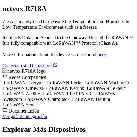
netvox R718A
718A is mainly used to measure the Temperature and Humidity In
Low Temperature Environment such as a freezer.
It collects Data and Sends it to the Gateway Through LoRaWAN™.
It is fully compatible with LoRaWAN™ Protocol (Class A).
More information about this device can be found
here.
Conectar este Dispositivo
Redes Compatibles
LoRaWAN Everynet
LoRaWAN Loriot
LoRaWAN MachineQ
LoRaWAN Orbiwise
LoRaWAN Kerlink
LoRaWAN Tektelic
LoRaWAN Actility
LoRaWAN TTI/TTN v3
LoRaWAN
Swisscom
LoRaWAN ChirpStack
LoRaWAN Helium
LoRaWAN Senet
Documentación
Ver guía de integración
Explorar Más Dispositivos