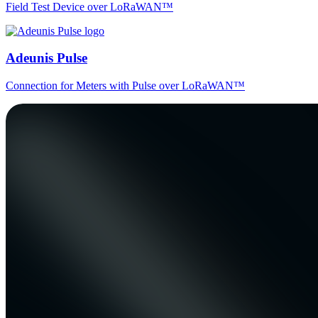
Field Test Device over LoRaWAN™
Adeunis Pulse
Connection for Meters with Pulse over LoRaWAN™