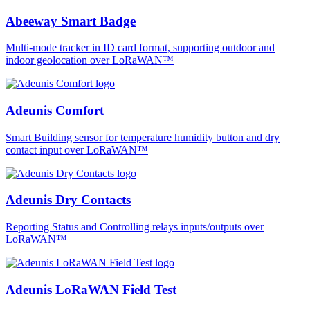
Abeeway Smart Badge
Multi-mode tracker in ID card format, supporting outdoor and
indoor geolocation over LoRaWAN™
Adeunis Comfort
Smart Building sensor for temperature humidity button and dry
contact input over LoRaWAN™
Adeunis Dry Contacts
Reporting Status and Controlling relays inputs/outputs over
LoRaWAN™
Adeunis LoRaWAN Field Test