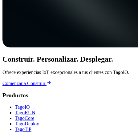
Construir. Personalizar. Desplegar.
Ofrece experiencias IoT excepcionales a tus clientes con TagoIO.
Comenzar a Construir
Productos
TagoIO
TagoRUN
TagoCore
TagoDeploy
TagoTiP