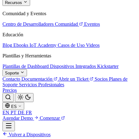
Recursos
Comunidad y Eventos
Centro de Desarrolladores
Comunidad
Eventos
Educación
Blog
Ebooks
IoT Academy
Casos de Uso
Videos
Plantillas y Herramientas
Plantillas de Dashboard
Dispositivos Integrados
Kickstarter
Soporte
Contacto
Documentación
Abrir un Ticket
Socios
Planes de
Soporte
Servicios Profesionales
Precios
ES
EN
PT
DE
FR
Agendar Demo
Comenzar
Volver a Dispositivos