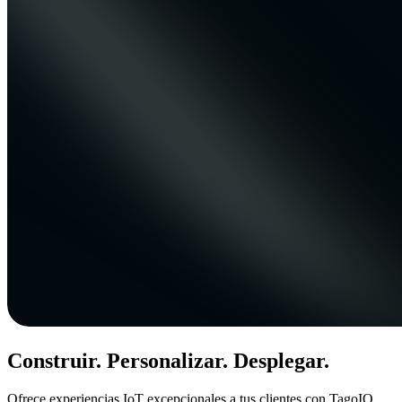
Construir. Personalizar. Desplegar.
Ofrece experiencias IoT excepcionales a tus clientes con TagoIO.