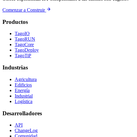
Comenzar a Construir
Productos
TagoIO
TagoRUN
TagoCore
TagoDeploy
TagoTiP
Industrias
Agricultura
Edificios
Energía
Industrial
Logística
Desarrolladores
API
ChangeLog
Comunidad