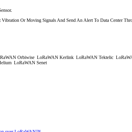
Sensor.
t Vibration Or Moving Signals And Send An Alert To Data Center
RaWAN Orbiwise
LoRaWAN Kerlink
LoRaWAN Tektelic
LoRaWAN
elium
LoRaWAN Senet
ocation over LoRaWAN™