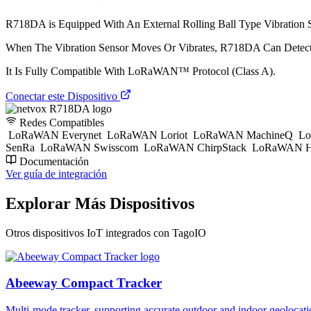
R718DA is Equipped With An External Rolling Ball Type Vibration 
When The Vibration Sensor Moves Or Vibrates, R718DA Can Detec
It Is Fully Compatible With LoRaWAN™ Protocol (Class A).
Conectar este Dispositivo
Redes Compatibles
LoRaWAN Everynet
LoRaWAN Loriot
LoRaWAN MachineQ
Lo
SenRa
LoRaWAN Swisscom
LoRaWAN ChirpStack
LoRaWAN H
Documentación
Ver guía de integración
Explorar Más Dispositivos
Otros dispositivos IoT integrados con TagoIO
Abeeway Compact Tracker
Multi-mode tracker, supporting accurate outdoor and indoor geol