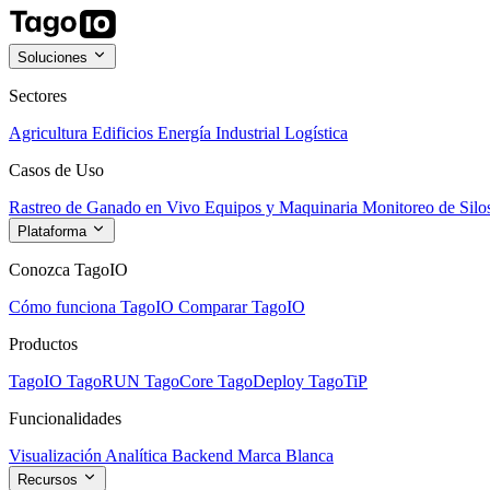
Soluciones
Sectores
Agricultura
Edificios
Energía
Industrial
Logística
Casos de Uso
Rastreo de Ganado en Vivo
Equipos y Maquinaria
Monitoreo de Silo
Plataforma
Conozca TagoIO
Cómo funciona TagoIO
Comparar TagoIO
Productos
TagoIO
TagoRUN
TagoCore
TagoDeploy
TagoTiP
Funcionalidades
Visualización
Analítica
Backend
Marca Blanca
Recursos