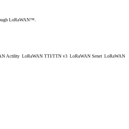
 Through LoRaWAN™.
 Actility
LoRaWAN TTI/TTN v3
LoRaWAN Senet
LoRaWAN