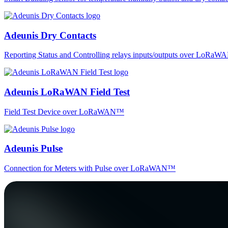
Adeunis Dry Contacts
Reporting Status and Controlling relays inputs/outputs over LoRa
Adeunis LoRaWAN Field Test
Field Test Device over LoRaWAN™
Adeunis Pulse
Connection for Meters with Pulse over LoRaWAN™