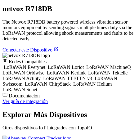
netvox R718DB
The Netvox R718DB battery powered wireless vibration sensor
monitors equipment by sending signals multiple times daily via the
LoRaWAN protocol allowing shock measurements and faults to be
detected early.
Conectar este Dispositivo
Redes Compatibles
LoRaWAN Everynet
LoRaWAN Loriot
LoRaWAN MachineQ
LoRaWAN Orbiwise
LoRaWAN Kerlink
LoRaWAN Tektelic
LoRaWAN Actility
LoRaWAN TTI/TTN v3
LoRaWAN
Swisscom
LoRaWAN ChirpStack
LoRaWAN Helium
LoRaWAN Senet
Documentación
Ver guía de integración
Explorar Más Dispositivos
Otros dispositivos IoT integrados con TagoIO