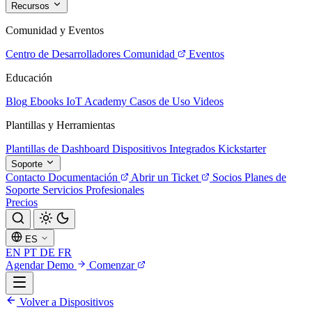
Recursos
Comunidad y Eventos
Centro de Desarrolladores
Comunidad
Eventos
Educación
Blog
Ebooks
IoT Academy
Casos de Uso
Videos
Plantillas y Herramientas
Plantillas de Dashboard
Dispositivos Integrados
Kickstarter
Soporte
Contacto
Documentación
Abrir un Ticket
Socios
Planes de
Soporte
Servicios Profesionales
Precios
ES
EN
PT
DE
FR
Agendar Demo
Comenzar
Volver a Dispositivos