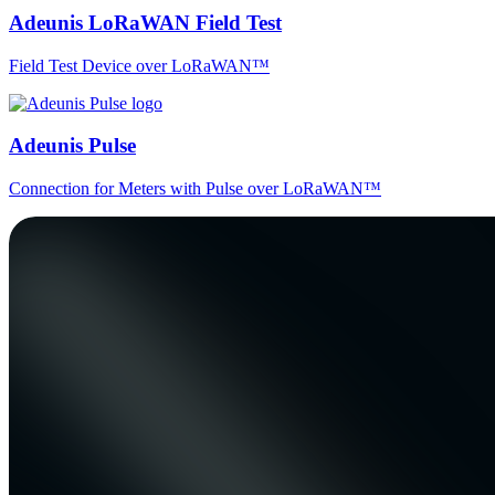
Adeunis LoRaWAN Field Test
Field Test Device over LoRaWAN™
Adeunis Pulse
Connection for Meters with Pulse over LoRaWAN™