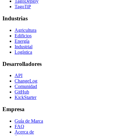
TagoDeploy
TagoTiP
Industrias
Agricultura
Edificios
Energía
Industrial
Logística
Desarrolladores
API
ChangeLog
Comunidad
GitHub
KickStarter
Empresa
Guía de Marca
FAQ
Acerca de