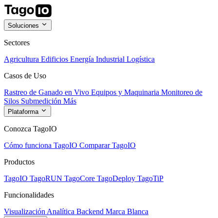
Soluciones
Sectores
Agricultura
Edificios
Energía
Industrial
Logística
Casos de Uso
Rastreo de Ganado en Vivo
Equipos y Maquinaria
Monitoreo de
Silos
Submedición
Más
Plataforma
Conozca TagoIO
Cómo funciona TagoIO
Comparar TagoIO
Productos
TagoIO
TagoRUN
TagoCore
TagoDeploy
TagoTiP
Funcionalidades
Visualización
Analítica
Backend
Marca Blanca