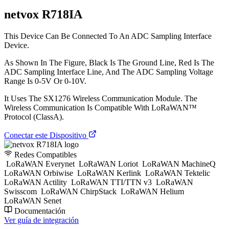
netvox R718IA
This Device Can Be Connected To An ADC Sampling Interface
Device.
As Shown In The Figure, Black Is The Ground Line, Red Is The
ADC Sampling Interface Line, And The ADC Sampling Voltage
Range Is 0-5V Or 0-10V.
It Uses The SX1276 Wireless Communication Module. The
Wireless Communication Is Compatible With LoRaWAN™
Protocol (ClassA).
Conectar este Dispositivo
Redes Compatibles
LoRaWAN Everynet
LoRaWAN Loriot
LoRaWAN MachineQ
LoRaWAN Orbiwise
LoRaWAN Kerlink
LoRaWAN Tektelic
LoRaWAN Actility
LoRaWAN TTI/TTN v3
LoRaWAN
Swisscom
LoRaWAN ChirpStack
LoRaWAN Helium
LoRaWAN Senet
Documentación
Ver guía de integración