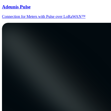
Adeunis Pulse
Connection for Meters with Pulse over LoRaWAN™