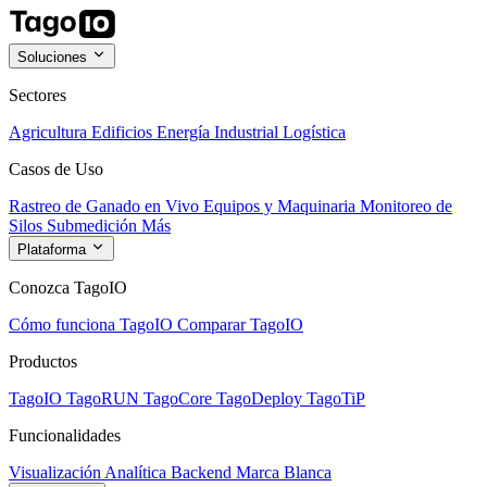
Soluciones
Sectores
Agricultura
Edificios
Energía
Industrial
Logística
Casos de Uso
Rastreo de Ganado en Vivo
Equipos y Maquinaria
Monitoreo de
Silos
Submedición
Más
Plataforma
Conozca TagoIO
Cómo funciona TagoIO
Comparar TagoIO
Productos
TagoIO
TagoRUN
TagoCore
TagoDeploy
TagoTiP
Funcionalidades
Visualización
Analítica
Backend
Marca Blanca