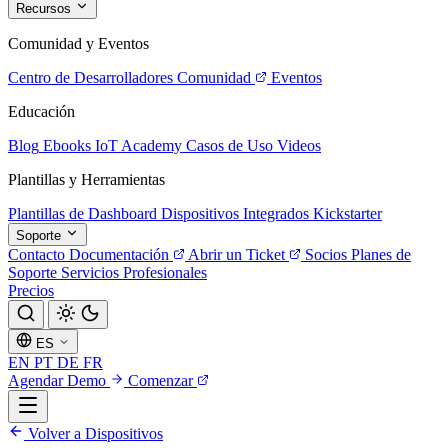
Recursos
Comunidad y Eventos
Centro de Desarrolladores
Comunidad
Eventos
Educación
Blog
Ebooks
IoT Academy
Casos de Uso
Videos
Plantillas y Herramientas
Plantillas de Dashboard
Dispositivos Integrados
Kickstarter
Soporte
Contacto
Documentación
Abrir un Ticket
Socios
Planes de
Soporte
Servicios Profesionales
Precios
ES
EN
PT
DE
FR
Agendar Demo
Comenzar
Volver a Dispositivos