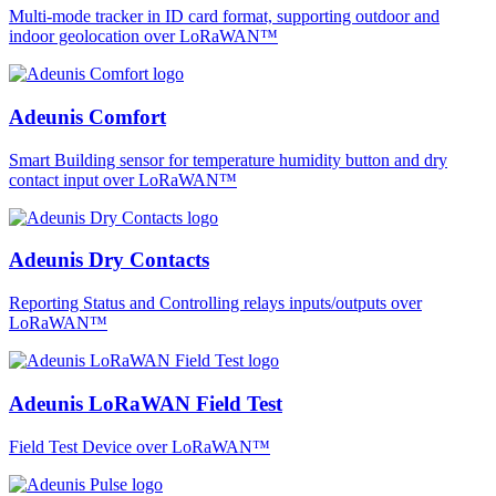
Multi-mode tracker in ID card format, supporting outdoor and
indoor geolocation over LoRaWAN™
Adeunis Comfort
Smart Building sensor for temperature humidity button and dry
contact input over LoRaWAN™
Adeunis Dry Contacts
Reporting Status and Controlling relays inputs/outputs over
LoRaWAN™
Adeunis LoRaWAN Field Test
Field Test Device over LoRaWAN™