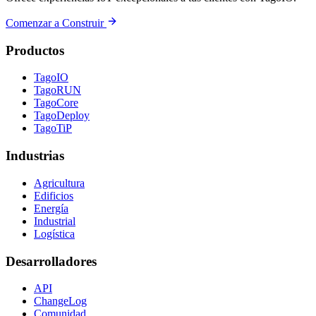
Comenzar a Construir
Productos
TagoIO
TagoRUN
TagoCore
TagoDeploy
TagoTiP
Industrias
Agricultura
Edificios
Energía
Industrial
Logística
Desarrolladores
API
ChangeLog
Comunidad