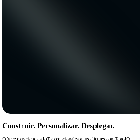
Construir. Personalizar. Desplegar.
Ofrece experiencias IoT excepcionales a tus clientes con TagoIO.