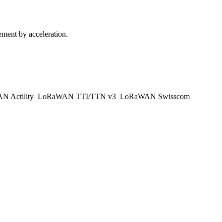
ement by acceleration.
 Actility
LoRaWAN TTI/TTN v3
LoRaWAN Swisscom