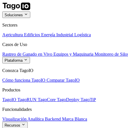
Soluciones
Sectores
Agricultura
Edificios
Energía
Industrial
Logística
Casos de Uso
Rastreo de Ganado en Vivo
Equipos y Maquinaria
Monitoreo de Silo
Plataforma
Conozca TagoIO
Cómo funciona TagoIO
Comparar TagoIO
Productos
TagoIO
TagoRUN
TagoCore
TagoDeploy
TagoTiP
Funcionalidades
Visualización
Analítica
Backend
Marca Blanca
Recursos