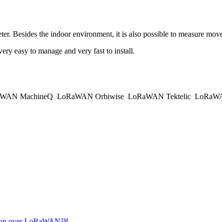
eter. Besides the indoor environment, it is also possible to measure mov
ry easy to manage and very fast to install.
WAN MachineQ
LoRaWAN Orbiwise
LoRaWAN Tektelic
LoRaWAN
ocation over LoRaWAN™