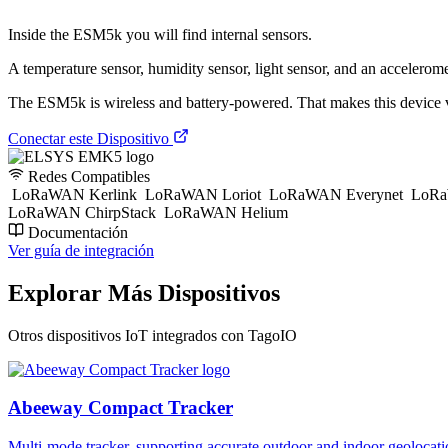
Inside the ESM5k you will find internal sensors.
A temperature sensor, humidity sensor, light sensor, and an accelerom
The ESM5k is wireless and battery-powered. That makes this device ve
Conectar este Dispositivo
Redes Compatibles
LoRaWAN Kerlink
LoRaWAN Loriot
LoRaWAN Everynet
LoRa
LoRaWAN ChirpStack
LoRaWAN Helium
Documentación
Ver guía de integración
Explorar Más Dispositivos
Otros dispositivos IoT integrados con TagoIO
Abeeway Compact Tracker
Multi-mode tracker, supporting accurate outdoor and indoor geol