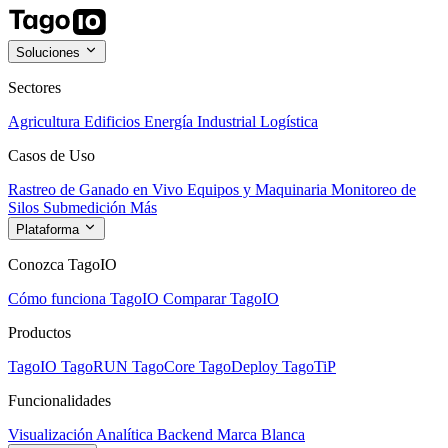
Soluciones
Sectores
Agricultura
Edificios
Energía
Industrial
Logística
Casos de Uso
Rastreo de Ganado en Vivo
Equipos y Maquinaria
Monitoreo de
Silos
Submedición
Más
Plataforma
Conozca TagoIO
Cómo funciona TagoIO
Comparar TagoIO
Productos
TagoIO
TagoRUN
TagoCore
TagoDeploy
TagoTiP
Funcionalidades
Visualización
Analítica
Backend
Marca Blanca