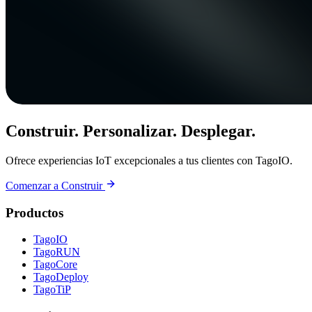
Construir. Personalizar. Desplegar.
Ofrece experiencias IoT excepcionales a tus clientes con TagoIO.
Comenzar a Construir
Productos
TagoIO
TagoRUN
TagoCore
TagoDeploy
TagoTiP