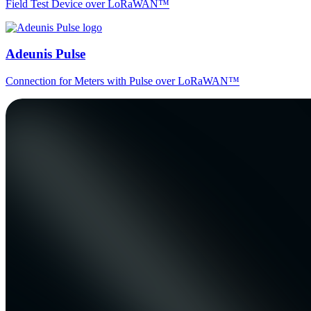
Field Test Device over LoRaWAN™
Adeunis Pulse
Connection for Meters with Pulse over LoRaWAN™