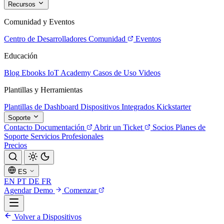
Recursos
Comunidad y Eventos
Centro de Desarrolladores
Comunidad
Eventos
Educación
Blog
Ebooks
IoT Academy
Casos de Uso
Videos
Plantillas y Herramientas
Plantillas de Dashboard
Dispositivos Integrados
Kickstarter
Soporte
Contacto
Documentación
Abrir un Ticket
Socios
Planes de
Soporte
Servicios Profesionales
Precios
ES
EN
PT
DE
FR
Agendar Demo
Comenzar
Volver a Dispositivos