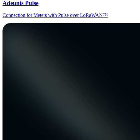
Adeunis Pulse
Connection for Meters with Pulse over LoRaWAN™