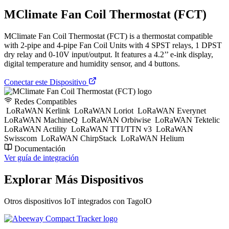
MClimate Fan Coil Thermostat (FCT)
MClimate Fan Coil Thermostat (FCT) is a thermostat compatible
with 2-pipe and 4-pipe Fan Coil Units with 4 SPST relays, 1 DPST
dry relay and 0-10V input/output. It features a 4.2’’ e-ink display,
digital temperature and humidity sensor, and 4 buttons.
Conectar este Dispositivo
Redes Compatibles
LoRaWAN Kerlink
LoRaWAN Loriot
LoRaWAN Everynet
LoRaWAN MachineQ
LoRaWAN Orbiwise
LoRaWAN Tektelic
LoRaWAN Actility
LoRaWAN TTI/TTN v3
LoRaWAN
Swisscom
LoRaWAN ChirpStack
LoRaWAN Helium
Documentación
Ver guía de integración
Explorar Más Dispositivos
Otros dispositivos IoT integrados con TagoIO