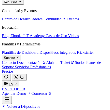
Recursos
Comunidad y Eventos
Centro de Desarrolladores
Comunidad
Eventos
Educación
Blog
Ebooks
IoT Academy
Casos de Uso
Videos
Plantillas y Herramientas
Plantillas de Dashboard
Dispositivos Integrados
Kickstarter
Soporte
Contacto
Documentación
Abrir un Ticket
Socios
Planes de
Soporte
Servicios Profesionales
Precios
ES
EN
PT
DE
FR
Agendar Demo
Comenzar
Volver a Dispositivos