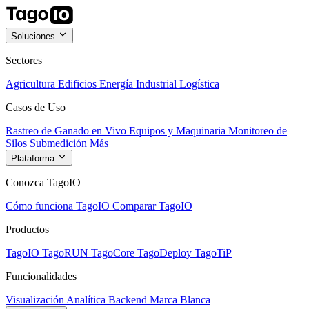
Soluciones
Sectores
Agricultura
Edificios
Energía
Industrial
Logística
Casos de Uso
Rastreo de Ganado en Vivo
Equipos y Maquinaria
Monitoreo de
Silos
Submedición
Más
Plataforma
Conozca TagoIO
Cómo funciona TagoIO
Comparar TagoIO
Productos
TagoIO
TagoRUN
TagoCore
TagoDeploy
TagoTiP
Funcionalidades
Visualización
Analítica
Backend
Marca Blanca