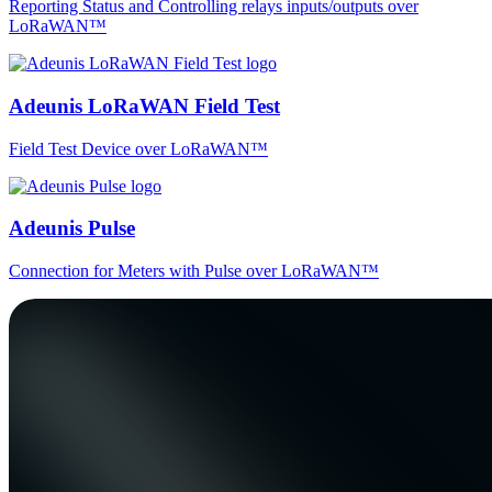
Reporting Status and Controlling relays inputs/outputs over
LoRaWAN™
Adeunis LoRaWAN Field Test
Field Test Device over LoRaWAN™
Adeunis Pulse
Connection for Meters with Pulse over LoRaWAN™