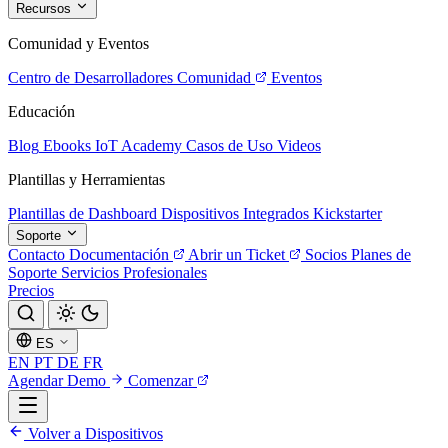
Recursos
Comunidad y Eventos
Centro de Desarrolladores
Comunidad
Eventos
Educación
Blog
Ebooks
IoT Academy
Casos de Uso
Videos
Plantillas y Herramientas
Plantillas de Dashboard
Dispositivos Integrados
Kickstarter
Soporte
Contacto
Documentación
Abrir un Ticket
Socios
Planes de
Soporte
Servicios Profesionales
Precios
ES
EN
PT
DE
FR
Agendar Demo
Comenzar
Volver a Dispositivos