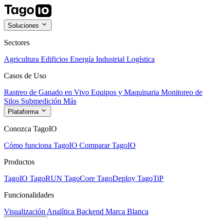
Soluciones
Sectores
Agricultura
Edificios
Energía
Industrial
Logística
Casos de Uso
Rastreo de Ganado en Vivo
Equipos y Maquinaria
Monitoreo de
Silos
Submedición
Más
Plataforma
Conozca TagoIO
Cómo funciona TagoIO
Comparar TagoIO
Productos
TagoIO
TagoRUN
TagoCore
TagoDeploy
TagoTiP
Funcionalidades
Visualización
Analítica
Backend
Marca Blanca