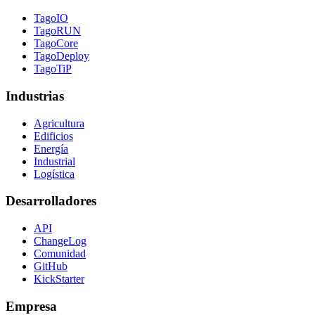
TagoIO
TagoRUN
TagoCore
TagoDeploy
TagoTiP
Industrias
Agricultura
Edificios
Energía
Industrial
Logística
Desarrolladores
API
ChangeLog
Comunidad
GitHub
KickStarter
Empresa