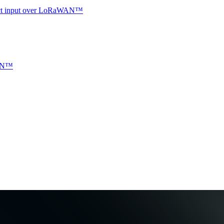
ntact input over LoRaWAN™
WAN™