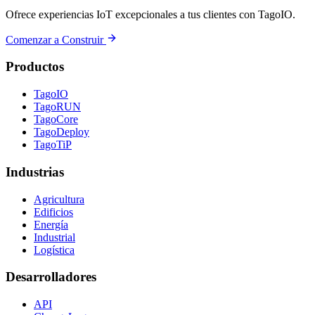
Ofrece experiencias IoT excepcionales a tus clientes con TagoIO.
Comenzar a Construir
Productos
TagoIO
TagoRUN
TagoCore
TagoDeploy
TagoTiP
Industrias
Agricultura
Edificios
Energía
Industrial
Logística
Desarrolladores
API