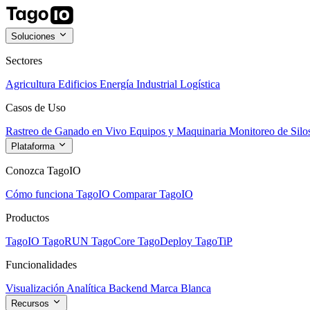
Soluciones
Sectores
Agricultura
Edificios
Energía
Industrial
Logística
Casos de Uso
Rastreo de Ganado en Vivo
Equipos y Maquinaria
Monitoreo de Silo
Plataforma
Conozca TagoIO
Cómo funciona TagoIO
Comparar TagoIO
Productos
TagoIO
TagoRUN
TagoCore
TagoDeploy
TagoTiP
Funcionalidades
Visualización
Analítica
Backend
Marca Blanca
Recursos