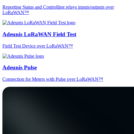
Reporting Status and Controlling relays inputs/outputs over
LoRaWAN™
Adeunis LoRaWAN Field Test
Field Test Device over LoRaWAN™
Adeunis Pulse
Connection for Meters with Pulse over LoRaWAN™