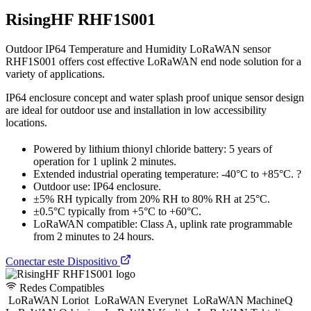
RisingHF RHF1S001
Outdoor IP64 Temperature and Humidity LoRaWAN sensor
RHF1S001 offers cost effective LoRaWAN end node solution for a
variety of applications.
IP64 enclosure concept and water splash proof unique sensor design
are ideal for outdoor use and installation in low accessibility
locations.
Powered by lithium thionyl chloride battery: 5 years of
operation for 1 uplink 2 minutes.
Extended industrial operating temperature: -40°C to +85°C. ?
Outdoor use: IP64 enclosure.
±5% RH typically from 20% RH to 80% RH at 25°C.
±0.5°C typically from +5°C to +60°C.
LoRaWAN compatible: Class A, uplink rate programmable
from 2 minutes to 24 hours.
Conectar este Dispositivo
Redes Compatibles
LoRaWAN Loriot
LoRaWAN Everynet
LoRaWAN MachineQ