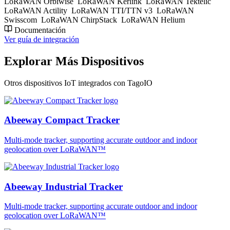
LoRaWAN Orbiwise
LoRaWAN Kerlink
LoRaWAN Tektelic
LoRaWAN Actility
LoRaWAN TTI/TTN v3
LoRaWAN
Swisscom
LoRaWAN ChirpStack
LoRaWAN Helium
Documentación
Ver guía de integración
Explorar Más Dispositivos
Otros dispositivos IoT integrados con TagoIO
Abeeway Compact Tracker
Multi-mode tracker, supporting accurate outdoor and indoor
geolocation over LoRaWAN™
Abeeway Industrial Tracker
Multi-mode tracker, supporting accurate outdoor and indoor
geolocation over LoRaWAN™