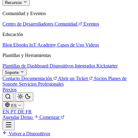
Recursos
Comunidad y Eventos
Centro de Desarrolladores
Comunidad
Eventos
Educación
Blog
Ebooks
IoT Academy
Casos de Uso
Videos
Plantillas y Herramientas
Plantillas de Dashboard
Dispositivos Integrados
Kickstarter
Soporte
Contacto
Documentación
Abrir un Ticket
Socios
Planes de
Soporte
Servicios Profesionales
Precios
ES
EN
PT
DE
FR
Agendar Demo
Comenzar
Volver a Dispositivos