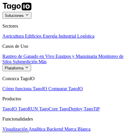
Soluciones
Sectores
Agricultura
Edificios
Energía
Industrial
Logística
Casos de Uso
Rastreo de Ganado en Vivo
Equipos y Maquinaria
Monitoreo de
Silos
Submedición
Más
Plataforma
Conozca TagoIO
Cómo funciona TagoIO
Comparar TagoIO
Productos
TagoIO
TagoRUN
TagoCore
TagoDeploy
TagoTiP
Funcionalidades
Visualización
Analítica
Backend
Marca Blanca