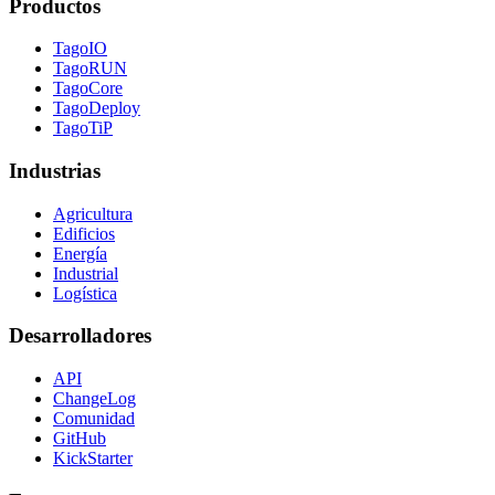
Productos
TagoIO
TagoRUN
TagoCore
TagoDeploy
TagoTiP
Industrias
Agricultura
Edificios
Energía
Industrial
Logística
Desarrolladores
API
ChangeLog
Comunidad
GitHub
KickStarter