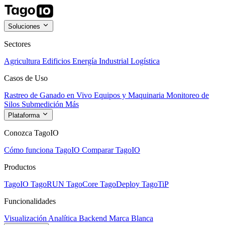
Soluciones
Sectores
Agricultura
Edificios
Energía
Industrial
Logística
Casos de Uso
Rastreo de Ganado en Vivo
Equipos y Maquinaria
Monitoreo de
Silos
Submedición
Más
Plataforma
Conozca TagoIO
Cómo funciona TagoIO
Comparar TagoIO
Productos
TagoIO
TagoRUN
TagoCore
TagoDeploy
TagoTiP
Funcionalidades
Visualización
Analítica
Backend
Marca Blanca