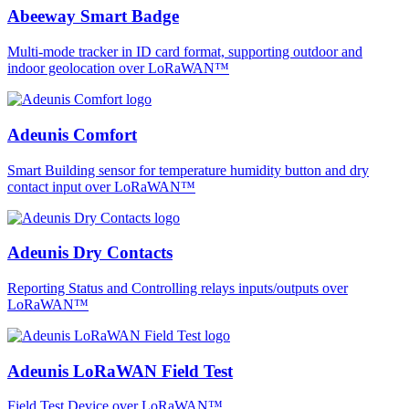
Abeeway Smart Badge
Multi-mode tracker in ID card format, supporting outdoor and
indoor geolocation over LoRaWAN™
Adeunis Comfort
Smart Building sensor for temperature humidity button and dry
contact input over LoRaWAN™
Adeunis Dry Contacts
Reporting Status and Controlling relays inputs/outputs over
LoRaWAN™
Adeunis LoRaWAN Field Test
Field Test Device over LoRaWAN™