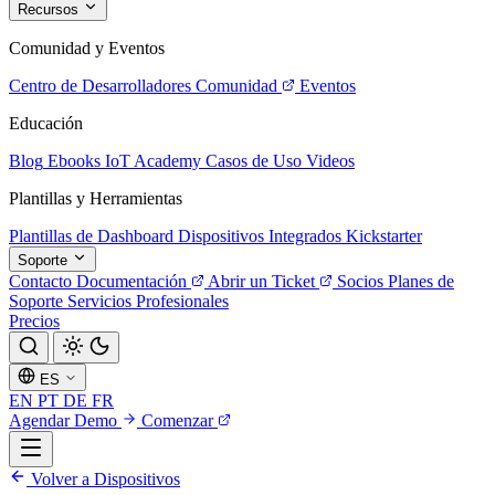
Recursos
Comunidad y Eventos
Centro de Desarrolladores
Comunidad
Eventos
Educación
Blog
Ebooks
IoT Academy
Casos de Uso
Videos
Plantillas y Herramientas
Plantillas de Dashboard
Dispositivos Integrados
Kickstarter
Soporte
Contacto
Documentación
Abrir un Ticket
Socios
Planes de
Soporte
Servicios Profesionales
Precios
ES
EN
PT
DE
FR
Agendar Demo
Comenzar
Volver a Dispositivos