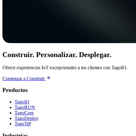
Construir. Personalizar. Desplegar.
Ofrece experiencias IoT excepcionales a tus clientes con TagoIO.
Comenzar a Construir
Productos
TagoIO
TagoRUN
TagoCore
TagoDeploy
TagoTiP
Industrias