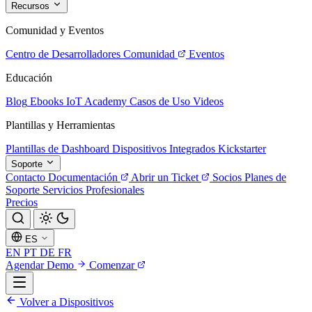
Recursos
Comunidad y Eventos
Centro de Desarrolladores
Comunidad
Eventos
Educación
Blog
Ebooks
IoT Academy
Casos de Uso
Videos
Plantillas y Herramientas
Plantillas de Dashboard
Dispositivos Integrados
Kickstarter
Soporte
Contacto
Documentación
Abrir un Ticket
Socios
Planes de
Soporte
Servicios Profesionales
Precios
ES
EN
PT
DE
FR
Agendar Demo
Comenzar
Volver a Dispositivos