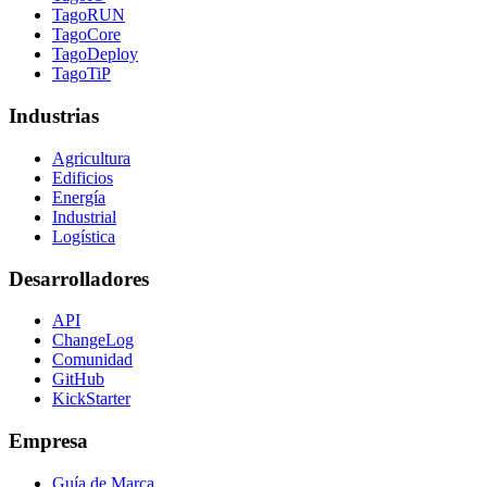
TagoRUN
TagoCore
TagoDeploy
TagoTiP
Industrias
Agricultura
Edificios
Energía
Industrial
Logística
Desarrolladores
API
ChangeLog
Comunidad
GitHub
KickStarter
Empresa
Guía de Marca