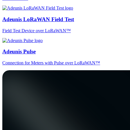
Adeunis LoRaWAN Field Test
Field Test Device over LoRaWAN™
Adeunis Pulse
Connection for Meters with Pulse over LoRaWAN™