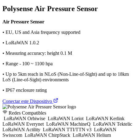
Polysense Air Pressure Sensor
Air Pressure Sensor
• EU, US and Asia frequency supported
• LoRaWAN 1.0.2
• Measuring accuracy: height 0.1 M
• Range - 100 ~ 1100 hpa
• Up to 5km reach in NLoS (Non-Line-of-Sight) and up to 18km
LoS (Line-of-Sight) environments
• IP67 enclosure rating
Conectar este Dispositivo
Redes Compatibles
LoRaWAN Orbiwise
LoRaWAN Loriot
LoRaWAN Kerlink
LoRaWAN Everynet
LoRaWAN MachineQ
LoRaWAN Tektelic
LoRaWAN Actility
LoRaWAN TTI/TTN v3
LoRaWAN
Swisscom
LoRaWAN ChirpStack
LoRaWAN Helium