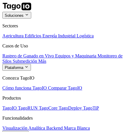
Soluciones
Sectores
Agricultura
Edificios
Energía
Industrial
Logística
Casos de Uso
Rastreo de Ganado en Vivo
Equipos y Maquinaria
Monitoreo de
Silos
Submedición
Más
Plataforma
Conozca TagoIO
Cómo funciona TagoIO
Comparar TagoIO
Productos
TagoIO
TagoRUN
TagoCore
TagoDeploy
TagoTiP
Funcionalidades
Visualización
Analítica
Backend
Marca Blanca