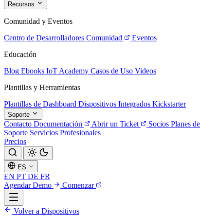
Recursos
Comunidad y Eventos
Centro de Desarrolladores
Comunidad
Eventos
Educación
Blog
Ebooks
IoT Academy
Casos de Uso
Videos
Plantillas y Herramientas
Plantillas de Dashboard
Dispositivos Integrados
Kickstarter
Soporte
Contacto
Documentación
Abrir un Ticket
Socios
Planes de
Soporte
Servicios Profesionales
Precios
ES
EN
PT
DE
FR
Agendar Demo
Comenzar
Volver a Dispositivos