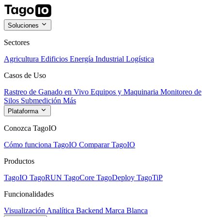
Soluciones
Sectores
Agricultura
Edificios
Energía
Industrial
Logística
Casos de Uso
Rastreo de Ganado en Vivo
Equipos y Maquinaria
Monitoreo de
Silos
Submedición
Más
Plataforma
Conozca TagoIO
Cómo funciona TagoIO
Comparar TagoIO
Productos
TagoIO
TagoRUN
TagoCore
TagoDeploy
TagoTiP
Funcionalidades
Visualización
Analítica
Backend
Marca Blanca