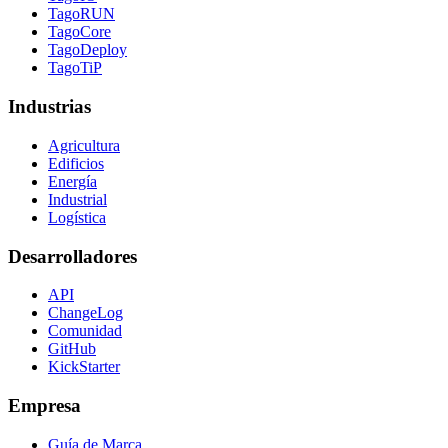
TagoRUN
TagoCore
TagoDeploy
TagoTiP
Industrias
Agricultura
Edificios
Energía
Industrial
Logística
Desarrolladores
API
ChangeLog
Comunidad
GitHub
KickStarter
Empresa
Guía de Marca