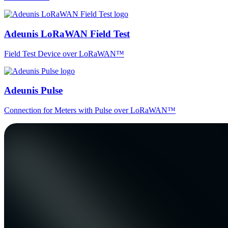
Adeunis LoRaWAN Field Test
Field Test Device over LoRaWAN™
Adeunis Pulse
Connection for Meters with Pulse over LoRaWAN™