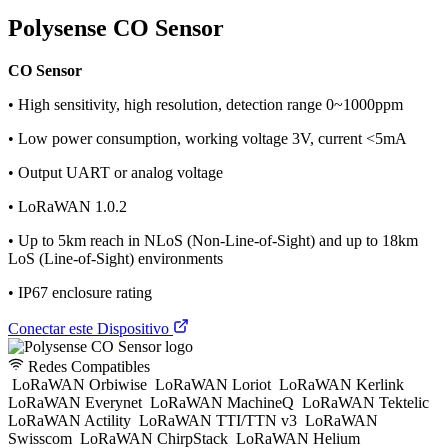
Polysense CO Sensor
CO Sensor
• High sensitivity, high resolution, detection range 0~1000ppm
• Low power consumption, working voltage 3V, current <5mA
• Output UART or analog voltage
• LoRaWAN 1.0.2
• Up to 5km reach in NLoS (Non-Line-of-Sight) and up to 18km
LoS (Line-of-Sight) environments
• IP67 enclosure rating
Conectar este Dispositivo
Redes Compatibles
LoRaWAN Orbiwise
LoRaWAN Loriot
LoRaWAN Kerlink
LoRaWAN Everynet
LoRaWAN MachineQ
LoRaWAN Tektelic
LoRaWAN Actility
LoRaWAN TTI/TTN v3
LoRaWAN
Swisscom
LoRaWAN ChirpStack
LoRaWAN Helium