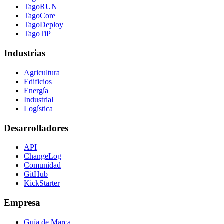
TagoRUN
TagoCore
TagoDeploy
TagoTiP
Industrias
Agricultura
Edificios
Energía
Industrial
Logística
Desarrolladores
API
ChangeLog
Comunidad
GitHub
KickStarter
Empresa
Guía de Marca