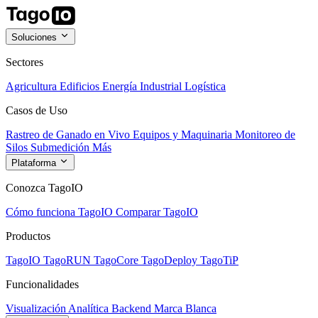
Soluciones
Sectores
Agricultura
Edificios
Energía
Industrial
Logística
Casos de Uso
Rastreo de Ganado en Vivo
Equipos y Maquinaria
Monitoreo de
Silos
Submedición
Más
Plataforma
Conozca TagoIO
Cómo funciona TagoIO
Comparar TagoIO
Productos
TagoIO
TagoRUN
TagoCore
TagoDeploy
TagoTiP
Funcionalidades
Visualización
Analítica
Backend
Marca Blanca