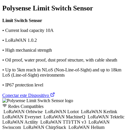
Polysense Limit Switch Sensor
Limit Switch Sensor
• Current load capacity 10A
• LoRaWAN 1.0.2
• High mechanical strength
• Oil proof, water proof, dust proof structure, with cable sheath
• Up to 5km reach in NLoS (Non-Line-of-Sight) and up to 18km
LoS (Line-of-Sight) environments
• IP67 protection level
Conectar este Dispositivo
Redes Compatibles
LoRaWAN Orbiwise
LoRaWAN Loriot
LoRaWAN Kerlink
LoRaWAN Everynet
LoRaWAN MachineQ
LoRaWAN Tektelic
LoRaWAN Actility
LoRaWAN TTI/TTN v3
LoRaWAN
Swisscom
LoRaWAN ChirpStack
LoRaWAN Helium