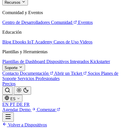
Recursos
Comunidad y Eventos
Centro de Desarrolladores
Comunidad
Eventos
Educación
Blog
Ebooks
IoT Academy
Casos de Uso
Videos
Plantillas y Herramientas
Plantillas de Dashboard
Dispositivos Integrados
Kickstarter
Soporte
Contacto
Documentación
Abrir un Ticket
Socios
Planes de
Soporte
Servicios Profesionales
Precios
ES
EN
PT
DE
FR
Agendar Demo
Comenzar
Volver a Dispositivos