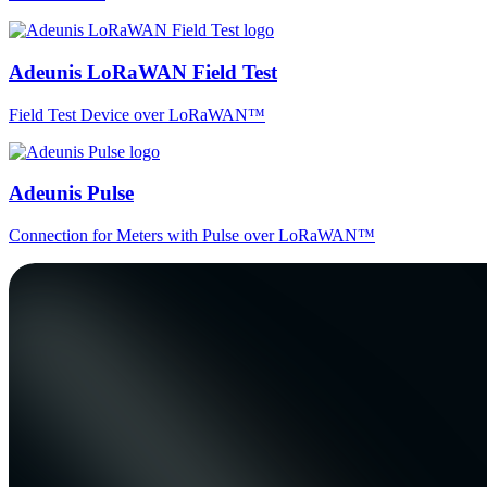
Adeunis LoRaWAN Field Test
Field Test Device over LoRaWAN™
Adeunis Pulse
Connection for Meters with Pulse over LoRaWAN™