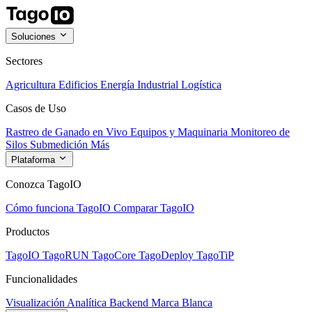
Soluciones
Sectores
Agricultura
Edificios
Energía
Industrial
Logística
Casos de Uso
Rastreo de Ganado en Vivo
Equipos y Maquinaria
Monitoreo de
Silos
Submedición
Más
Plataforma
Conozca TagoIO
Cómo funciona TagoIO
Comparar TagoIO
Productos
TagoIO
TagoRUN
TagoCore
TagoDeploy
TagoTiP
Funcionalidades
Visualización
Analítica
Backend
Marca Blanca