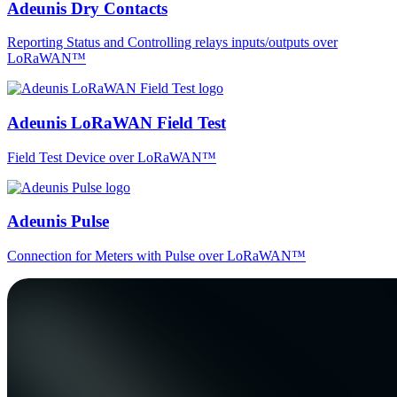
Adeunis Dry Contacts
Reporting Status and Controlling relays inputs/outputs over
LoRaWAN™
Adeunis LoRaWAN Field Test
Field Test Device over LoRaWAN™
Adeunis Pulse
Connection for Meters with Pulse over LoRaWAN™