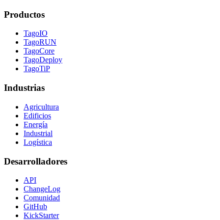
Productos
TagoIO
TagoRUN
TagoCore
TagoDeploy
TagoTiP
Industrias
Agricultura
Edificios
Energía
Industrial
Logística
Desarrolladores
API
ChangeLog
Comunidad
GitHub
KickStarter