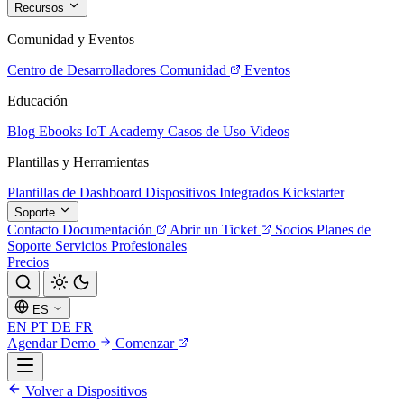
Recursos
Comunidad y Eventos
Centro de Desarrolladores
Comunidad
Eventos
Educación
Blog
Ebooks
IoT Academy
Casos de Uso
Videos
Plantillas y Herramientas
Plantillas de Dashboard
Dispositivos Integrados
Kickstarter
Soporte
Contacto
Documentación
Abrir un Ticket
Socios
Planes de
Soporte
Servicios Profesionales
Precios
ES
EN
PT
DE
FR
Agendar Demo
Comenzar
Volver a Dispositivos