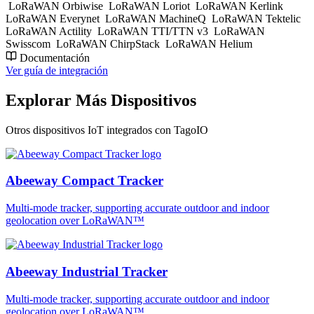
LoRaWAN Orbiwise
LoRaWAN Loriot
LoRaWAN Kerlink
LoRaWAN Everynet
LoRaWAN MachineQ
LoRaWAN Tektelic
LoRaWAN Actility
LoRaWAN TTI/TTN v3
LoRaWAN
Swisscom
LoRaWAN ChirpStack
LoRaWAN Helium
Documentación
Ver guía de integración
Explorar Más Dispositivos
Otros dispositivos IoT integrados con TagoIO
Abeeway Compact Tracker
Multi-mode tracker, supporting accurate outdoor and indoor
geolocation over LoRaWAN™
Abeeway Industrial Tracker
Multi-mode tracker, supporting accurate outdoor and indoor
geolocation over LoRaWAN™