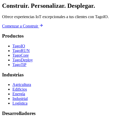
Construir. Personalizar. Desplegar.
Ofrece experiencias IoT excepcionales a tus clientes con TagoIO.
Comenzar a Construir
Productos
TagoIO
TagoRUN
TagoCore
TagoDeploy
TagoTiP
Industrias
Agricultura
Edificios
Energía
Industrial
Logística
Desarrolladores