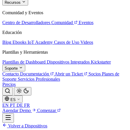
Recursos
Comunidad y Eventos
Centro de Desarrolladores
Comunidad
Eventos
Educación
Blog
Ebooks
IoT Academy
Casos de Uso
Videos
Plantillas y Herramientas
Plantillas de Dashboard
Dispositivos Integrados
Kickstarter
Soporte
Contacto
Documentación
Abrir un Ticket
Socios
Planes de
Soporte
Servicios Profesionales
Precios
ES
EN
PT
DE
FR
Agendar Demo
Comenzar
Volver a Dispositivos