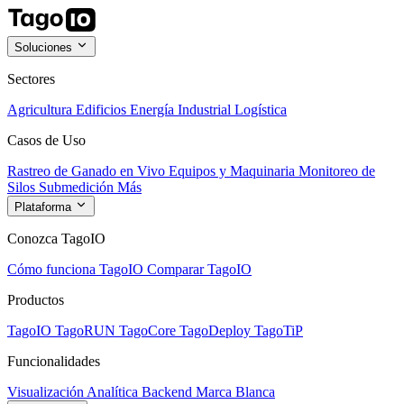
Soluciones
Sectores
Agricultura
Edificios
Energía
Industrial
Logística
Casos de Uso
Rastreo de Ganado en Vivo
Equipos y Maquinaria
Monitoreo de
Silos
Submedición
Más
Plataforma
Conozca TagoIO
Cómo funciona TagoIO
Comparar TagoIO
Productos
TagoIO
TagoRUN
TagoCore
TagoDeploy
TagoTiP
Funcionalidades
Visualización
Analítica
Backend
Marca Blanca