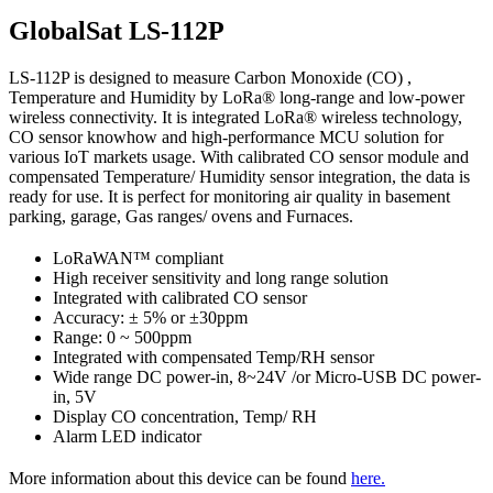
GlobalSat LS-112P
LS-112P is designed to measure Carbon Monoxide (CO) ,
Temperature and Humidity by LoRa® long-range and low-power
wireless connectivity. It is integrated LoRa® wireless technology,
CO sensor knowhow and high-performance MCU solution for
various IoT markets usage. With calibrated CO sensor module and
compensated Temperature/ Humidity sensor integration, the data is
ready for use. It is perfect for monitoring air quality in basement
parking, garage, Gas ranges/ ovens and Furnaces.
LoRaWAN™ compliant
High receiver sensitivity and long range solution
Integrated with calibrated CO sensor
Accuracy: ± 5% or ±30ppm
Range: 0 ~ 500ppm
Integrated with compensated Temp/RH sensor
Wide range DC power-in, 8~24V /or Micro-USB DC power-
in, 5V
Display CO concentration, Temp/ RH
Alarm LED indicator
More information about this device can be found
here.