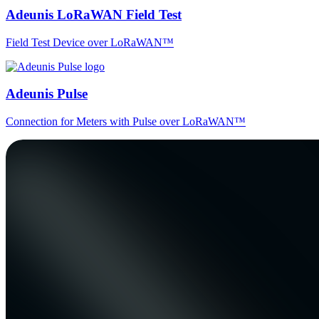
Adeunis LoRaWAN Field Test
Field Test Device over LoRaWAN™
Adeunis Pulse
Connection for Meters with Pulse over LoRaWAN™