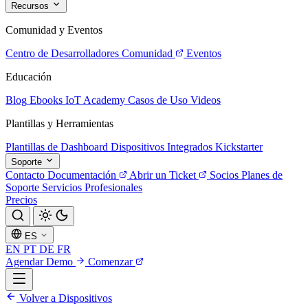
Recursos
Comunidad y Eventos
Centro de Desarrolladores
Comunidad
Eventos
Educación
Blog
Ebooks
IoT Academy
Casos de Uso
Videos
Plantillas y Herramientas
Plantillas de Dashboard
Dispositivos Integrados
Kickstarter
Soporte
Contacto
Documentación
Abrir un Ticket
Socios
Planes de
Soporte
Servicios Profesionales
Precios
ES
EN
PT
DE
FR
Agendar Demo
Comenzar
Volver a Dispositivos