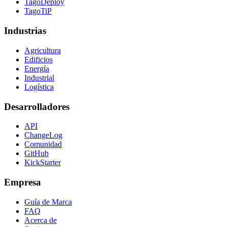
TagoDeploy
TagoTiP
Industrias
Agricultura
Edificios
Energía
Industrial
Logística
Desarrolladores
API
ChangeLog
Comunidad
GitHub
KickStarter
Empresa
Guía de Marca
FAQ
Acerca de