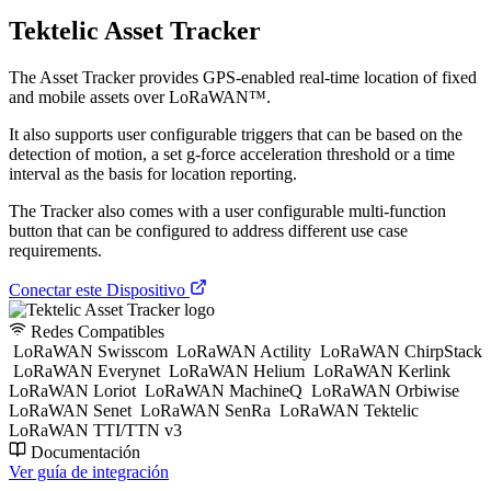
Tektelic Asset Tracker
The Asset Tracker provides GPS-enabled real-time location of fixed
and mobile assets over LoRaWAN™.
It also supports user configurable triggers that can be based on the
detection of motion, a set g-force acceleration threshold or a time
interval as the basis for location reporting.
The Tracker also comes with a user configurable multi-function
button that can be configured to address different use case
requirements.
Conectar este Dispositivo
Redes Compatibles
LoRaWAN Swisscom
LoRaWAN Actility
LoRaWAN ChirpStack
LoRaWAN Everynet
LoRaWAN Helium
LoRaWAN Kerlink
LoRaWAN Loriot
LoRaWAN MachineQ
LoRaWAN Orbiwise
LoRaWAN Senet
LoRaWAN SenRa
LoRaWAN Tektelic
LoRaWAN TTI/TTN v3
Documentación
Ver guía de integración