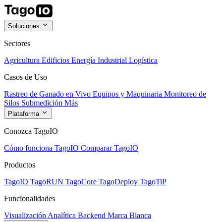
Soluciones
Sectores
Agricultura
Edificios
Energía
Industrial
Logística
Casos de Uso
Rastreo de Ganado en Vivo
Equipos y Maquinaria
Monitoreo de
Silos
Submedición
Más
Plataforma
Conozca TagoIO
Cómo funciona TagoIO
Comparar TagoIO
Productos
TagoIO
TagoRUN
TagoCore
TagoDeploy
TagoTiP
Funcionalidades
Visualización
Analítica
Backend
Marca Blanca