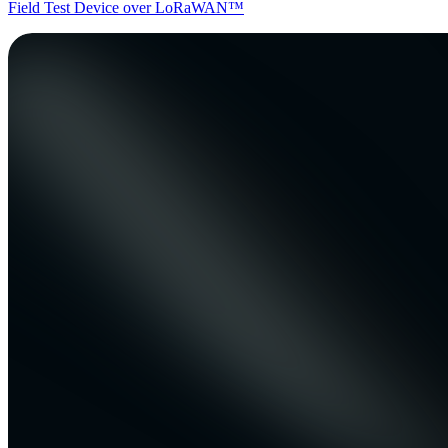
Field Test Device over LoRaWAN™