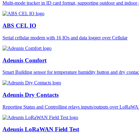
Multi-mode tracker in ID card format, supporting outdoor and ind
ABS CEL IO
Serial cellular modem with 16 IOs and data logger over Cellular
Adeunis Comfort
Smart Building sensor for temperature humidity button and dry co
Adeunis Dry Contacts
Reporting Status and Controlling relays inputs/outputs over LoRa
Adeunis LoRaWAN Field Test