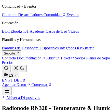
Comunidad y Eventos
Centro de Desarrolladores
Comunidad
Eventos
Educación
Blog
Ebooks
IoT Academy
Casos de Uso
Videos
Plantillas y Herramientas
Plantillas de Dashboard
Dispositivos Integrados
Kickstarter
Soporte
Contacto
Documentación
Abrir un Ticket
Socios
Planes de Sopo
Precios
ES
EN
PT
DE
FR
Agendar Demo
Comenzar
Volver a Dispositivos
Radionode RN320 - Temperature & Humid