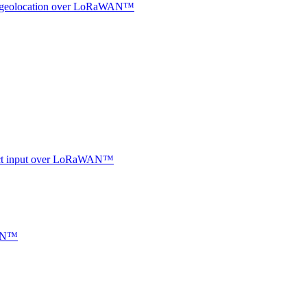
oor geolocation over LoRaWAN™
ntact input over LoRaWAN™
WAN™