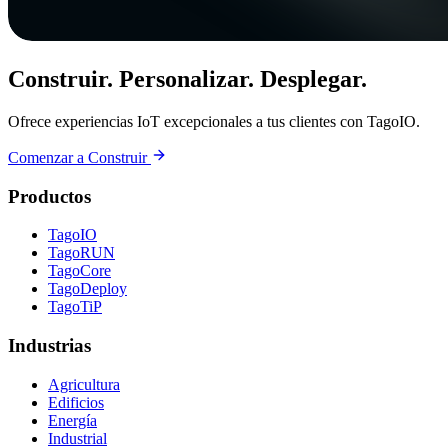
Construir. Personalizar. Desplegar.
Ofrece experiencias IoT excepcionales a tus clientes con TagoIO.
Comenzar a Construir
Productos
TagoIO
TagoRUN
TagoCore
TagoDeploy
TagoTiP
Industrias
Agricultura
Edificios
Energía
Industrial