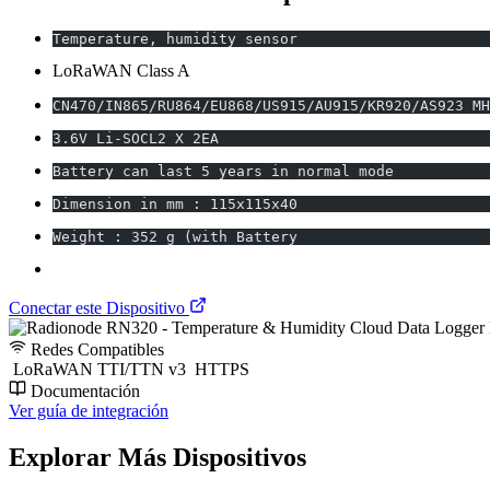
Temperature, humidity sensor
LoRaWAN Class A
CN470/IN865/RU864/EU868/US915/AU915/KR920/AS923 MH
3.6V Li-SOCL2 X 2EA
Battery can last 5 years in normal mode
Dimension in mm : 115x115x40
Weight : 352 g (with Battery
Conectar este Dispositivo
Redes Compatibles
LoRaWAN TTI/TTN v3
HTTPS
Documentación
Ver guía de integración
Explorar Más Dispositivos