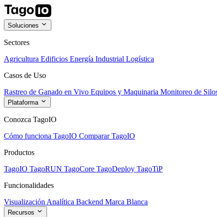
Soluciones
Sectores
Agricultura
Edificios
Energía
Industrial
Logística
Casos de Uso
Rastreo de Ganado en Vivo
Equipos y Maquinaria
Monitoreo de Silo
Plataforma
Conozca TagoIO
Cómo funciona TagoIO
Comparar TagoIO
Productos
TagoIO
TagoRUN
TagoCore
TagoDeploy
TagoTiP
Funcionalidades
Visualización
Analítica
Backend
Marca Blanca
Recursos