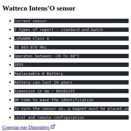
Watteco Intens'O sensor
Current sensor
2 types of report : standard and batch
LoRaWAN Class A
EU 863-870 MHz
Operates between -20 to 60°C
IP55
Replaceable A Battery
Battery can last 10 years
Dimension in mm : 84x82x55
QR Code to ease the identification
To turn the sensor on, a magnet must be placed in 
Local and remote configuration
Conectar este Dispositivo