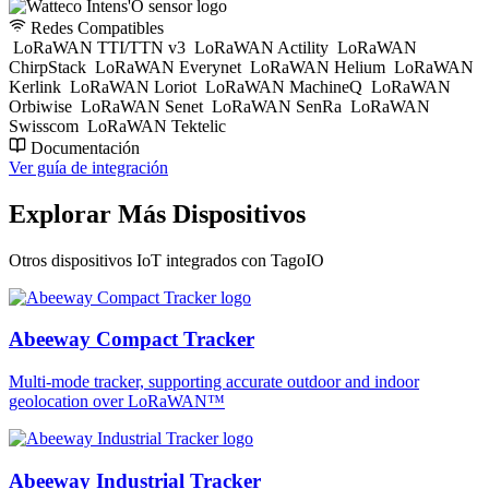
Redes Compatibles
LoRaWAN TTI/TTN v3
LoRaWAN Actility
LoRaWAN
ChirpStack
LoRaWAN Everynet
LoRaWAN Helium
LoRaWAN
Kerlink
LoRaWAN Loriot
LoRaWAN MachineQ
LoRaWAN
Orbiwise
LoRaWAN Senet
LoRaWAN SenRa
LoRaWAN
Swisscom
LoRaWAN Tektelic
Documentación
Ver guía de integración
Explorar Más Dispositivos
Otros dispositivos IoT integrados con TagoIO
Abeeway Compact Tracker
Multi-mode tracker, supporting accurate outdoor and indoor
geolocation over LoRaWAN™
Abeeway Industrial Tracker