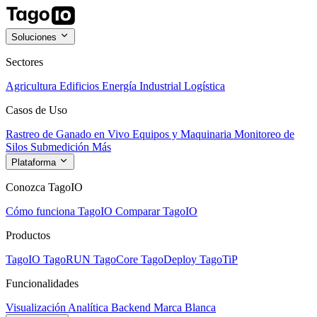
Soluciones
Sectores
Agricultura
Edificios
Energía
Industrial
Logística
Casos de Uso
Rastreo de Ganado en Vivo
Equipos y Maquinaria
Monitoreo de
Silos
Submedición
Más
Plataforma
Conozca TagoIO
Cómo funciona TagoIO
Comparar TagoIO
Productos
TagoIO
TagoRUN
TagoCore
TagoDeploy
TagoTiP
Funcionalidades
Visualización
Analítica
Backend
Marca Blanca