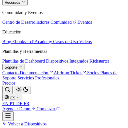
Recursos
Comunidad y Eventos
Centro de Desarrolladores
Comunidad
Eventos
Educación
Blog
Ebooks
IoT Academy
Casos de Uso
Videos
Plantillas y Herramientas
Plantillas de Dashboard
Dispositivos Integrados
Kickstarter
Soporte
Contacto
Documentación
Abrir un Ticket
Socios
Planes de
Soporte
Servicios Profesionales
Precios
ES
EN
PT
DE
FR
Agendar Demo
Comenzar
Volver a Dispositivos