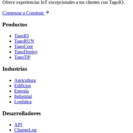
Ofrece experiencias IoT excepcionales a tus clientes con TagoIO.
Comenzar a Construir
Productos
TagoIO
TagoRUN
TagoCore
TagoDeploy
TagoTiP
Industrias
Agricultura
Edificios
Energía
Industrial
Logística
Desarrolladores
API
ChangeLog