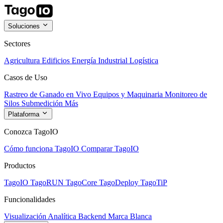
Soluciones
Sectores
Agricultura
Edificios
Energía
Industrial
Logística
Casos de Uso
Rastreo de Ganado en Vivo
Equipos y Maquinaria
Monitoreo de
Silos
Submedición
Más
Plataforma
Conozca TagoIO
Cómo funciona TagoIO
Comparar TagoIO
Productos
TagoIO
TagoRUN
TagoCore
TagoDeploy
TagoTiP
Funcionalidades
Visualización
Analítica
Backend
Marca Blanca