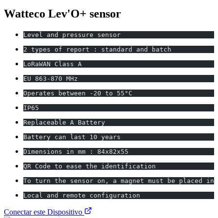
Watteco Lev'O+ sensor
Level and pressure sensor
2 types of report : standard and batch
LoRaWAN Class A
EU 863-870 MHz
Operates between -20 to 55°C
IP65
Replaceable A Battery
Battery can last 10 years
Dimensions in mm : 84x82x55
QR Code to ease the identification
To turn the sensor on, a magnet must be placed in 
Local and remote configuration
Conectar este Dispositivo