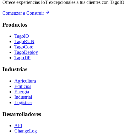
Ofrece experiencias IoT excepcionales a tus clientes con TagoIO.
Comenzar a Construir
Productos
TagoIO
TagoRUN
TagoCore
TagoDeploy
TagoTiP
Industrias
Agricultura
Edificios
Energía
Industrial
Logística
Desarrolladores
API
ChangeLog