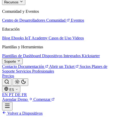
Recursos
Comunidad y Eventos
Centro de Desarrolladores
Comunidad
Eventos
Educación
Blog
Ebooks
IoT Academy
Casos de Uso
Videos
Plantillas y Herramientas
Plantillas de Dashboard
Dispositivos Integrados
Kickstarter
Soporte
Contacto
Documentación
Abrir un Ticket
Socios
Planes de
Soporte
Servicios Profesionales
Precios
ES
EN
PT
DE
FR
Agendar Demo
Comenzar
Volver a Dispositivos