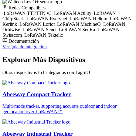
Redes Compatibles
LoRaWAN TTI/TTN v3
LoRaWAN Actility
LoRaWAN
ChirpStack
LoRaWAN Everynet
LoRaWAN Helium
LoRaWAN
Kerlink
LoRaWAN Loriot
LoRaWAN MachineQ
LoRaWAN
Orbiwise
LoRaWAN Senet
LoRaWAN SenRa
LoRaWAN
Swisscom
LoRaWAN Tektelic
Documentación
Ver guía de integración
Explorar Más Dispositivos
Otros dispositivos IoT integrados con TagoIO
Abeeway Compact Tracker
Multi-mode tracker, supporting accurate outdoor and indoor
geolocation over LoRaWAN™
Abeeway Industrial Tracker