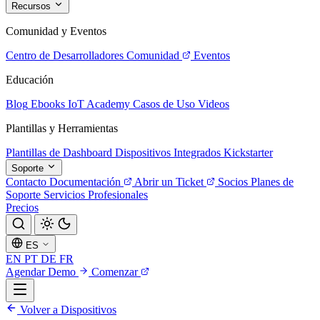
Recursos
Comunidad y Eventos
Centro de Desarrolladores
Comunidad
Eventos
Educación
Blog
Ebooks
IoT Academy
Casos de Uso
Videos
Plantillas y Herramientas
Plantillas de Dashboard
Dispositivos Integrados
Kickstarter
Soporte
Contacto
Documentación
Abrir un Ticket
Socios
Planes de
Soporte
Servicios Profesionales
Precios
ES
EN
PT
DE
FR
Agendar Demo
Comenzar
Volver a Dispositivos