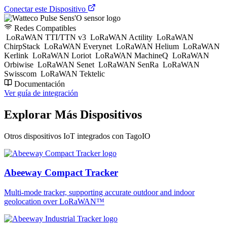
Conectar este Dispositivo
Redes Compatibles
LoRaWAN TTI/TTN v3
LoRaWAN Actility
LoRaWAN
ChirpStack
LoRaWAN Everynet
LoRaWAN Helium
LoRaWAN
Kerlink
LoRaWAN Loriot
LoRaWAN MachineQ
LoRaWAN
Orbiwise
LoRaWAN Senet
LoRaWAN SenRa
LoRaWAN
Swisscom
LoRaWAN Tektelic
Documentación
Ver guía de integración
Explorar Más Dispositivos
Otros dispositivos IoT integrados con TagoIO
Abeeway Compact Tracker
Multi-mode tracker, supporting accurate outdoor and indoor
geolocation over LoRaWAN™