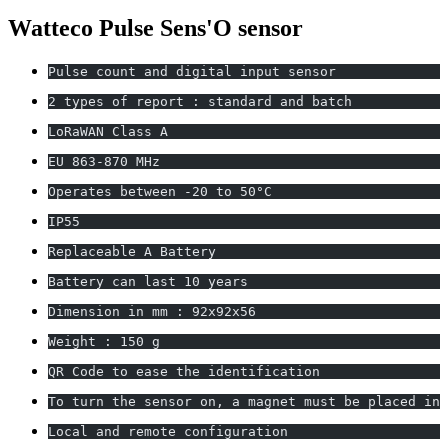
Watteco Pulse Sens'O sensor
Pulse count and digital input sensor
2 types of report : standard and batch
LoRaWAN Class A
EU 863-870 MHz
Operates between -20 to 50°C
IP55
Replaceable A Battery
Battery can last 10 years
Dimension in mm : 92x92x56
Weight : 150 g
QR Code to ease the identification
To turn the sensor on, a magnet must be placed in 
Local and remote configuration