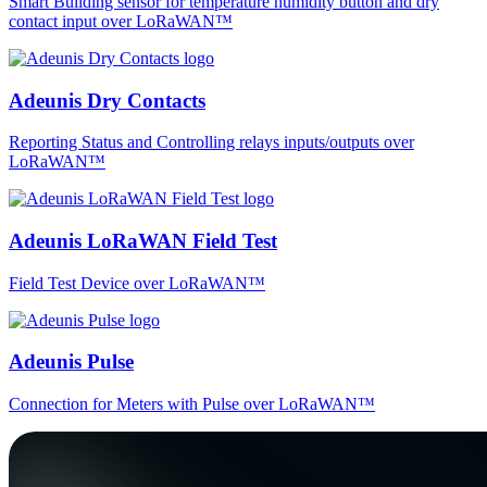
Smart Building sensor for temperature humidity button and dry
contact input over LoRaWAN™
Adeunis Dry Contacts
Reporting Status and Controlling relays inputs/outputs over
LoRaWAN™
Adeunis LoRaWAN Field Test
Field Test Device over LoRaWAN™
Adeunis Pulse
Connection for Meters with Pulse over LoRaWAN™