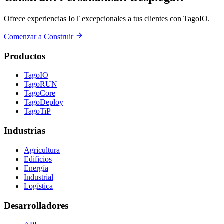
Ofrece experiencias IoT excepcionales a tus clientes con TagoIO.
Comenzar a Construir
Productos
TagoIO
TagoRUN
TagoCore
TagoDeploy
TagoTiP
Industrias
Agricultura
Edificios
Energía
Industrial
Logística
Desarrolladores