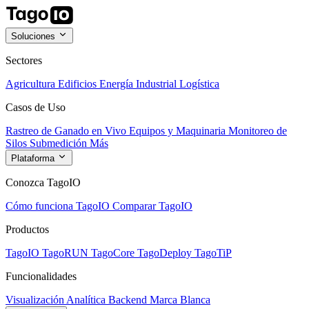
Soluciones
Sectores
Agricultura
Edificios
Energía
Industrial
Logística
Casos de Uso
Rastreo de Ganado en Vivo
Equipos y Maquinaria
Monitoreo de
Silos
Submedición
Más
Plataforma
Conozca TagoIO
Cómo funciona TagoIO
Comparar TagoIO
Productos
TagoIO
TagoRUN
TagoCore
TagoDeploy
TagoTiP
Funcionalidades
Visualización
Analítica
Backend
Marca Blanca