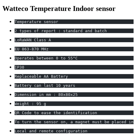
Watteco Temperature Indoor sensor
Temperature sensor
2 types of report : standard and batch
LoRaWAN Class A
EU 863-870 MHz
Operates between 0 to 55°C
IP30
Replaceable AA Battery
Battery can last 10 years
Dimension in mm : 80x80x25
Weight : 95 g
QR Code to ease the identification
To turn the sensor on, a magnet must be placed in 
Local and remote configuration