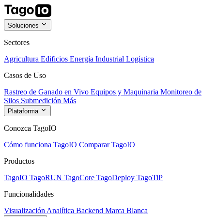
Soluciones
Sectores
Agricultura
Edificios
Energía
Industrial
Logística
Casos de Uso
Rastreo de Ganado en Vivo
Equipos y Maquinaria
Monitoreo de
Silos
Submedición
Más
Plataforma
Conozca TagoIO
Cómo funciona TagoIO
Comparar TagoIO
Productos
TagoIO
TagoRUN
TagoCore
TagoDeploy
TagoTiP
Funcionalidades
Visualización
Analítica
Backend
Marca Blanca