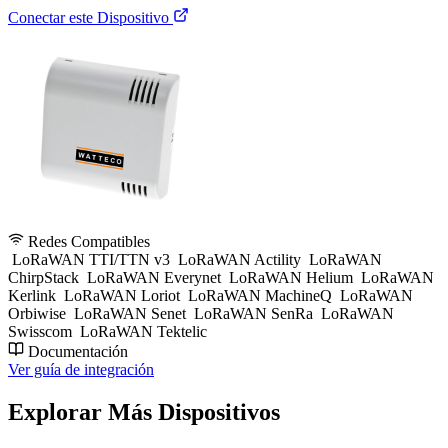
Conectar este Dispositivo
Redes Compatibles
LoRaWAN TTI/TTN v3
LoRaWAN Actility
LoRaWAN
ChirpStack
LoRaWAN Everynet
LoRaWAN Helium
LoRaWAN
Kerlink
LoRaWAN Loriot
LoRaWAN MachineQ
LoRaWAN
Orbiwise
LoRaWAN Senet
LoRaWAN SenRa
LoRaWAN
Swisscom
LoRaWAN Tektelic
Documentación
Ver guía de integración
Explorar Más Dispositivos