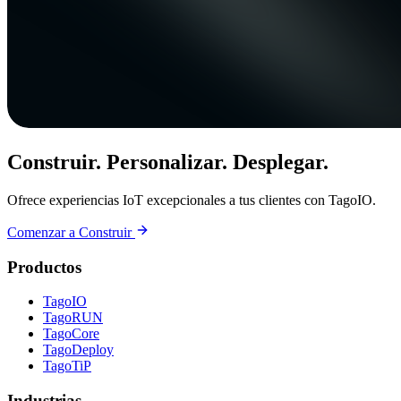
Construir. Personalizar. Desplegar.
Ofrece experiencias IoT excepcionales a tus clientes con TagoIO.
Comenzar a Construir
Productos
TagoIO
TagoRUN
TagoCore
TagoDeploy
TagoTiP
Industrias