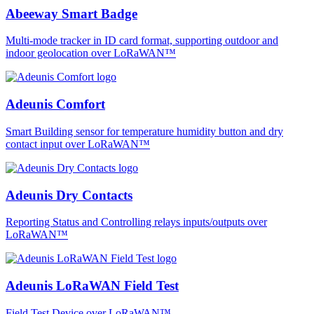
Abeeway Smart Badge
Multi-mode tracker in ID card format, supporting outdoor and
indoor geolocation over LoRaWAN™
Adeunis Comfort
Smart Building sensor for temperature humidity button and dry
contact input over LoRaWAN™
Adeunis Dry Contacts
Reporting Status and Controlling relays inputs/outputs over
LoRaWAN™
Adeunis LoRaWAN Field Test
Field Test Device over LoRaWAN™