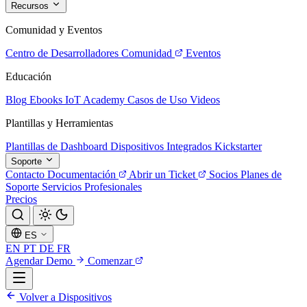
Recursos
Comunidad y Eventos
Centro de Desarrolladores
Comunidad
Eventos
Educación
Blog
Ebooks
IoT Academy
Casos de Uso
Videos
Plantillas y Herramientas
Plantillas de Dashboard
Dispositivos Integrados
Kickstarter
Soporte
Contacto
Documentación
Abrir un Ticket
Socios
Planes de
Soporte
Servicios Profesionales
Precios
ES
EN
PT
DE
FR
Agendar Demo
Comenzar
Volver a Dispositivos