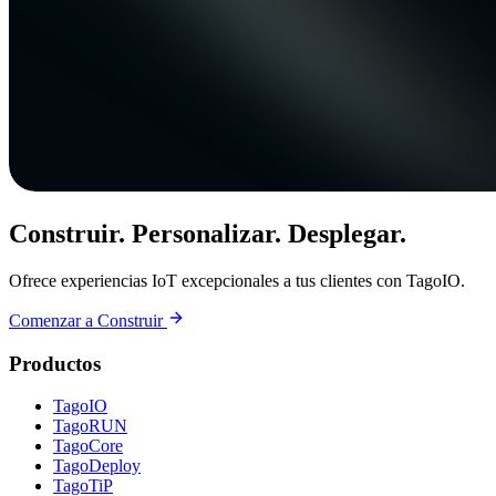
Construir. Personalizar. Desplegar.
Ofrece experiencias IoT excepcionales a tus clientes con TagoIO.
Comenzar a Construir
Productos
TagoIO
TagoRUN
TagoCore
TagoDeploy
TagoTiP