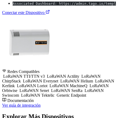
Associated Dashboard: https://admin.tago.io/templa
Conectar este Dispositivo
Redes Compatibles
LoRaWAN TTI/TTN v3
LoRaWAN Actility
LoRaWAN
ChirpStack
LoRaWAN Everynet
LoRaWAN Helium
LoRaWAN
Kerlink
LoRaWAN Loriot
LoRaWAN MachineQ
LoRaWAN
Orbiwise
LoRaWAN Senet
LoRaWAN SenRa
LoRaWAN
Swisscom
LoRaWAN Tektelic
Generic Endpoint
Documentación
Ver guía de integración
Explorar Más Dispositivos