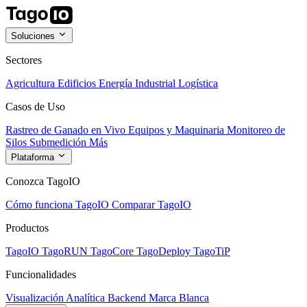
Soluciones
Sectores
Agricultura
Edificios
Energía
Industrial
Logística
Casos de Uso
Rastreo de Ganado en Vivo
Equipos y Maquinaria
Monitoreo de
Silos
Submedición
Más
Plataforma
Conozca TagoIO
Cómo funciona TagoIO
Comparar TagoIO
Productos
TagoIO
TagoRUN
TagoCore
TagoDeploy
TagoTiP
Funcionalidades
Visualización
Analítica
Backend
Marca Blanca