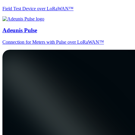
Field Test Device over LoRaWAN™
Adeunis Pulse
Connection for Meters with Pulse over LoRaWAN™