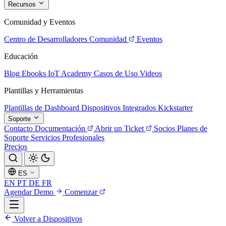
Recursos
Comunidad y Eventos
Centro de Desarrolladores
Comunidad
Eventos
Educación
Blog
Ebooks
IoT Academy
Casos de Uso
Videos
Plantillas y Herramientas
Plantillas de Dashboard
Dispositivos Integrados
Kickstarter
Soporte
Contacto
Documentación
Abrir un Ticket
Socios
Planes de
Soporte
Servicios Profesionales
Precios
ES
EN
PT
DE
FR
Agendar Demo
Comenzar
Volver a Dispositivos