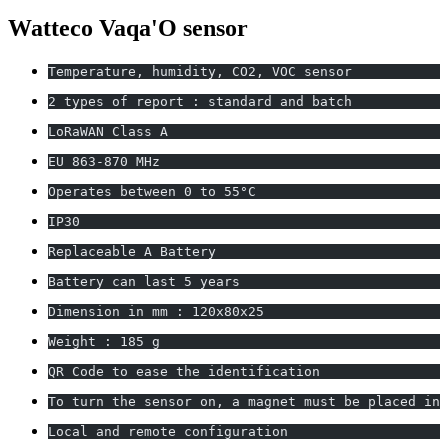
Watteco Vaqa'O sensor
Temperature, humidity, CO2, VOC sensor
2 types of report : standard and batch
LoRaWAN Class A
EU 863-870 MHz
Operates between 0 to 55°C
IP30
Replaceable A Battery
Battery can last 5 years
Dimension in mm : 120x80x25
Weight : 185 g
QR Code to ease the identification
To turn the sensor on, a magnet must be placed in 
Local and remote configuration