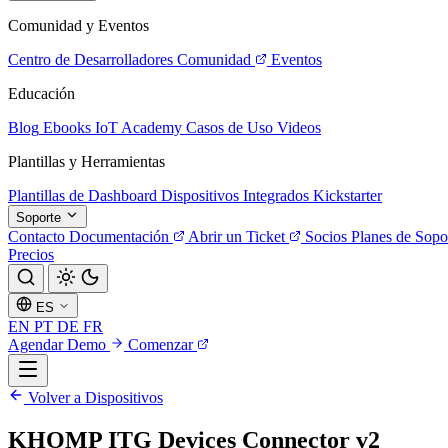
Comunidad y Eventos
Centro de Desarrolladores
Comunidad
Eventos
Educación
Blog
Ebooks
IoT Academy
Casos de Uso
Videos
Plantillas y Herramientas
Plantillas de Dashboard
Dispositivos Integrados
Kickstarter
Soporte
Contacto
Documentación
Abrir un Ticket
Socios
Planes de Sopo
Precios
ES
EN
PT
DE
FR
Agendar Demo
Comenzar
Volver a Dispositivos
KHOMP ITG Devices Connector v2