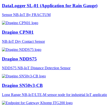
DataLogger SL-01 (Application for Rain Gauge)
Sensor NB-IoT By FRACTUM
Dragino CPN01
NB-IoT Dry Contact Sensor
Dragino NDDS75
NDDS75 NB-IoT Distance Detection Sensor
Dragino SN50v3-CB
Long Range NB-IoT/LTE-M sensor node for industrial IoT applicatio