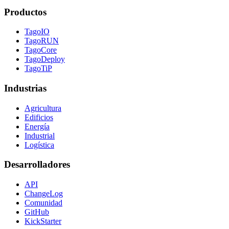
Productos
TagoIO
TagoRUN
TagoCore
TagoDeploy
TagoTiP
Industrias
Agricultura
Edificios
Energía
Industrial
Logística
Desarrolladores
API
ChangeLog
Comunidad
GitHub
KickStarter