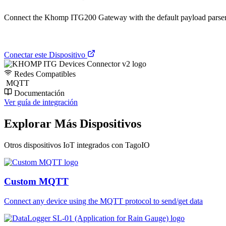
Connect the Khomp ITG200 Gateway with the default payload parser
Conectar este Dispositivo
Redes Compatibles
MQTT
Documentación
Ver guía de integración
Explorar Más Dispositivos
Otros dispositivos IoT integrados con TagoIO
Custom MQTT
Connect any device using the MQTT protocol to send/get data