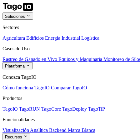
Soluciones
Sectores
Agricultura
Edificios
Energía
Industrial
Logística
Casos de Uso
Rastreo de Ganado en Vivo
Equipos y Maquinaria
Monitoreo de Silo
Plataforma
Conozca TagoIO
Cómo funciona TagoIO
Comparar TagoIO
Productos
TagoIO
TagoRUN
TagoCore
TagoDeploy
TagoTiP
Funcionalidades
Visualización
Analítica
Backend
Marca Blanca
Recursos