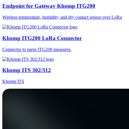
Endpoint for Gateway Khomp ITG200
Wireless temperature, humidity, and dry contact sensor over LoRa
Khomp ITG200 LoRa Connector
Connector to parse ITG200 measures.
Khomp ITS 302/312
Khomp ITS