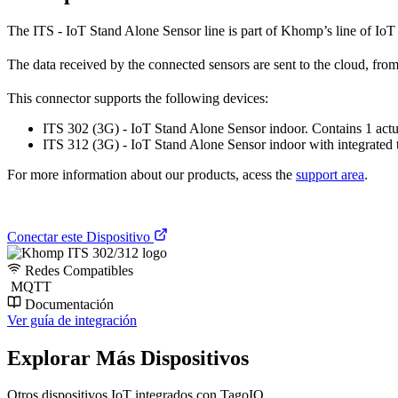
The ITS - IoT Stand Alone Sensor line is part of Khomp’s line of IoT e
The data received by the connected sensors are sent to the cloud, f
This connector supports the following devices:
ITS 302 (3G) - IoT Stand Alone Sensor indoor. Contains 1 actua
ITS 312 (3G) - IoT Stand Alone Sensor indoor with integrated t
For more information about our products, acess the
support area
.
Conectar este Dispositivo
Redes Compatibles
MQTT
Documentación
Ver guía de integración
Explorar Más Dispositivos
Otros dispositivos IoT integrados con TagoIO