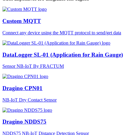
Custom MQTT
Connect any device using the MQTT protocol to send/get data
DataLogger SL-01 (Application for Rain Gauge)
Sensor NB-IoT By FRACTUM
Dragino CPN01
NB-IoT Dry Contact Sensor
Dragino NDDS75
NDDS75 NB-IoT Distance Detection Sensor