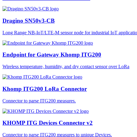
Dragino SN50v3-CB
Long Range NB-IoT/LTE-M sensor node for industrial IoT applicatio
Endpoint for Gateway Khomp ITG200
Wireless temperature, humidity, and dry contact sensor over LoRa
Khomp ITG200 LoRa Connector
Connector to parse ITG200 measures.
KHOMP ITG Devices Connector v2
Connector to parse ITG200 measures to unique Devices.