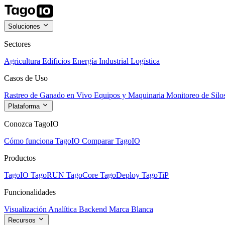
Soluciones
Sectores
Agricultura
Edificios
Energía
Industrial
Logística
Casos de Uso
Rastreo de Ganado en Vivo
Equipos y Maquinaria
Monitoreo de Silo
Plataforma
Conozca TagoIO
Cómo funciona TagoIO
Comparar TagoIO
Productos
TagoIO
TagoRUN
TagoCore
TagoDeploy
TagoTiP
Funcionalidades
Visualización
Analítica
Backend
Marca Blanca
Recursos