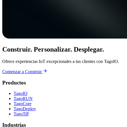
Construir. Personalizar. Desplegar.
Ofrece experiencias IoT excepcionales a tus clientes con TagoIO.
Comenzar a Construir
Productos
TagoIO
TagoRUN
TagoCore
TagoDeploy
TagoTiP
Industrias