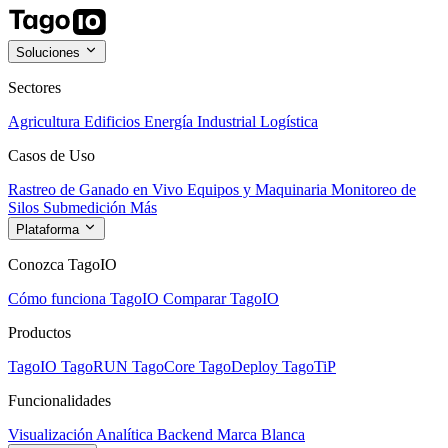
Soluciones
Sectores
Agricultura
Edificios
Energía
Industrial
Logística
Casos de Uso
Rastreo de Ganado en Vivo
Equipos y Maquinaria
Monitoreo de
Silos
Submedición
Más
Plataforma
Conozca TagoIO
Cómo funciona TagoIO
Comparar TagoIO
Productos
TagoIO
TagoRUN
TagoCore
TagoDeploy
TagoTiP
Funcionalidades
Visualización
Analítica
Backend
Marca Blanca