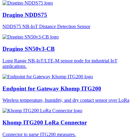
Dragino NDDS75
NDDS75 NB-IoT Distance Detection Sensor
Dragino SN50v3-CB
Long Range NB-IoT/LTE-M sensor node for industrial IoT
applications.
Endpoint for Gateway Khomp ITG200
Wireless temperature, humidity, and dry contact sensor over LoRa
Khomp ITG200 LoRa Connector
Connector to parse ITG200 measures.