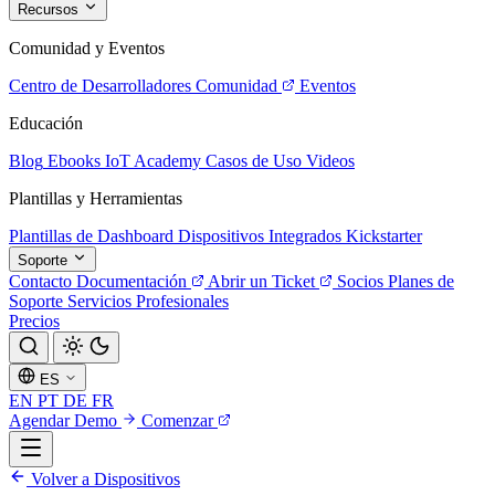
Recursos
Comunidad y Eventos
Centro de Desarrolladores
Comunidad
Eventos
Educación
Blog
Ebooks
IoT Academy
Casos de Uso
Videos
Plantillas y Herramientas
Plantillas de Dashboard
Dispositivos Integrados
Kickstarter
Soporte
Contacto
Documentación
Abrir un Ticket
Socios
Planes de
Soporte
Servicios Profesionales
Precios
ES
EN
PT
DE
FR
Agendar Demo
Comenzar
Volver a Dispositivos