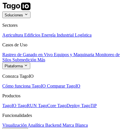
Soluciones
Sectores
Agricultura
Edificios
Energía
Industrial
Logística
Casos de Uso
Rastreo de Ganado en Vivo
Equipos y Maquinaria
Monitoreo de
Silos
Submedición
Más
Plataforma
Conozca TagoIO
Cómo funciona TagoIO
Comparar TagoIO
Productos
TagoIO
TagoRUN
TagoCore
TagoDeploy
TagoTiP
Funcionalidades
Visualización
Analítica
Backend
Marca Blanca