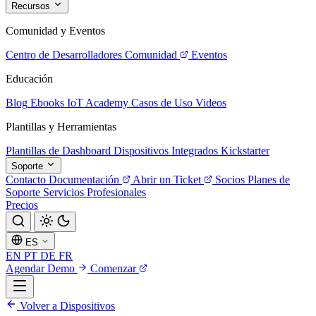
Recursos
Comunidad y Eventos
Centro de Desarrolladores
Comunidad
Eventos
Educación
Blog
Ebooks
IoT Academy
Casos de Uso
Videos
Plantillas y Herramientas
Plantillas de Dashboard
Dispositivos Integrados
Kickstarter
Soporte
Contacto
Documentación
Abrir un Ticket
Socios
Planes de
Soporte
Servicios Profesionales
Precios
ES
EN
PT
DE
FR
Agendar Demo
Comenzar
Volver a Dispositivos