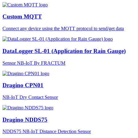
Custom MQTT
Connect any device using the MQTT protocol to send/get data
DataLogger SL-01 (Application for Rain Gauge)
Sensor NB-IoT By FRACTUM
Dragino CPN01
NB-IoT Dry Contact Sensor
Dragino NDDS75
NDDS75 NB-IoT Distance Detection Sensor