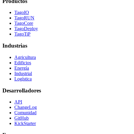
Productos
TagoIO
TagoRUN
TagoCore
TagoDeploy
TagoTiP
Industrias
Agricultura
Edificios
Energía
Industrial
Logística
Desarrolladores
API
ChangeLog
Comunidad
GitHub
KickStarter