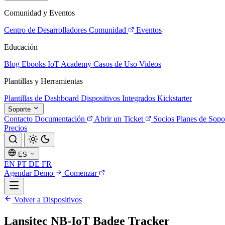
Comunidad y Eventos
Centro de Desarrolladores
Comunidad
Eventos
Educación
Blog
Ebooks
IoT Academy
Casos de Uso
Videos
Plantillas y Herramientas
Plantillas de Dashboard
Dispositivos Integrados
Kickstarter
Soporte
Contacto
Documentación
Abrir un Ticket
Socios
Planes de Sopo
Precios
ES
EN
PT
DE
FR
Agendar Demo
Comenzar
Volver a Dispositivos
Lansitec NB-IoT Badge Tracker