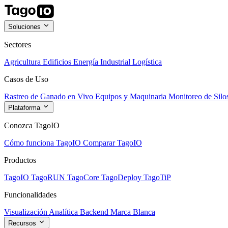
Soluciones
Sectores
Agricultura
Edificios
Energía
Industrial
Logística
Casos de Uso
Rastreo de Ganado en Vivo
Equipos y Maquinaria
Monitoreo de Silo
Plataforma
Conozca TagoIO
Cómo funciona TagoIO
Comparar TagoIO
Productos
TagoIO
TagoRUN
TagoCore
TagoDeploy
TagoTiP
Funcionalidades
Visualización
Analítica
Backend
Marca Blanca
Recursos