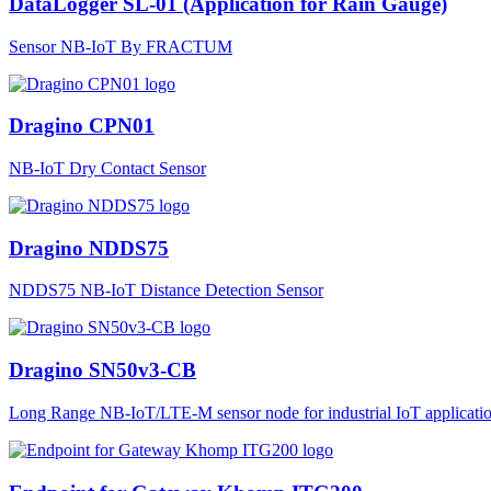
DataLogger SL-01 (Application for Rain Gauge)
Sensor NB-IoT By FRACTUM
Dragino CPN01
NB-IoT Dry Contact Sensor
Dragino NDDS75
NDDS75 NB-IoT Distance Detection Sensor
Dragino SN50v3-CB
Long Range NB-IoT/LTE-M sensor node for industrial IoT applicatio