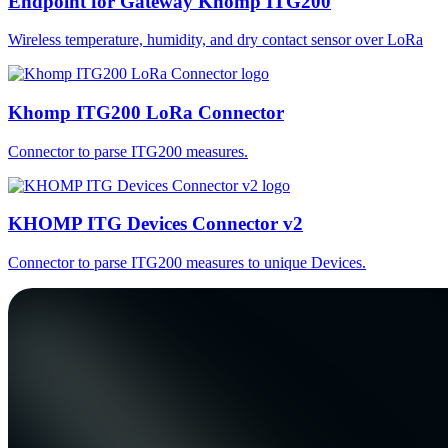
Endpoint for Gateway Khomp ITG200
Wireless temperature, humidity, and dry contact sensor over LoRa
Khomp ITG200 LoRa Connector
Connector to parse ITG200 measures.
KHOMP ITG Devices Connector v2
Connector to parse ITG200 measures to unique Devices.