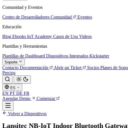
Comunidad y Eventos
Centro de Desarrolladores
Comunidad
Eventos
Educación
Blog
Ebooks
IoT Academy
Casos de Uso
Videos
Plantillas y Herramientas
Plantillas de Dashboard
Dispositivos Integrados
Kickstarter
Soporte
Contacto
Documentación
Abrir un Ticket
Socios
Planes de Sopo
Precios
ES
EN
PT
DE
FR
Agendar Demo
Comenzar
Volver a Dispositivos
Lansitec NB-IoT Indoor Bluetooth Gatewa