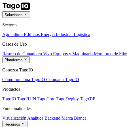
Soluciones
Sectores
Agricultura
Edificios
Energía
Industrial
Logística
Casos de Uso
Rastreo de Ganado en Vivo
Equipos y Maquinaria
Monitoreo de Silo
Plataforma
Conozca TagoIO
Cómo funciona TagoIO
Comparar TagoIO
Productos
TagoIO
TagoRUN
TagoCore
TagoDeploy
TagoTiP
Funcionalidades
Visualización
Analítica
Backend
Marca Blanca
Recursos