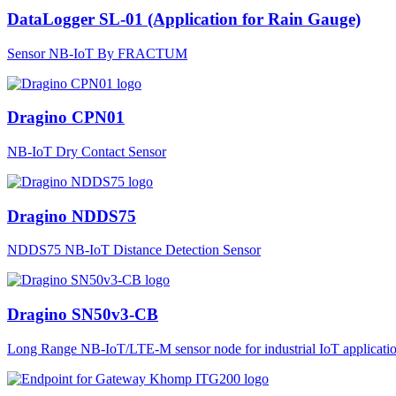
DataLogger SL-01 (Application for Rain Gauge)
Sensor NB-IoT By FRACTUM
Dragino CPN01
NB-IoT Dry Contact Sensor
Dragino NDDS75
NDDS75 NB-IoT Distance Detection Sensor
Dragino SN50v3-CB
Long Range NB-IoT/LTE-M sensor node for industrial IoT applicatio