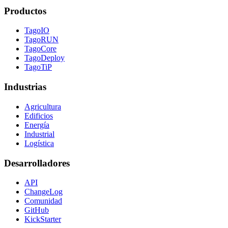
Productos
TagoIO
TagoRUN
TagoCore
TagoDeploy
TagoTiP
Industrias
Agricultura
Edificios
Energía
Industrial
Logística
Desarrolladores
API
ChangeLog
Comunidad
GitHub
KickStarter