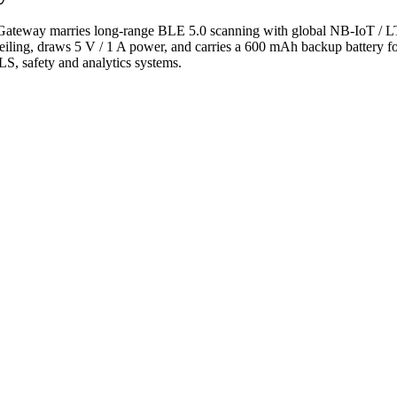
 Gateway marries long-range BLE 5.0 scanning with global NB-IoT / LT
ling, draws 5 V / 1 A power, and carries a 600 mAh backup battery for
TLS, safety and analytics systems.