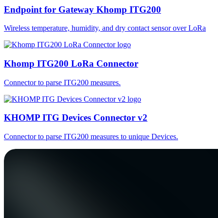
Endpoint for Gateway Khomp ITG200
Wireless temperature, humidity, and dry contact sensor over LoRa
Khomp ITG200 LoRa Connector
Connector to parse ITG200 measures.
KHOMP ITG Devices Connector v2
Connector to parse ITG200 measures to unique Devices.