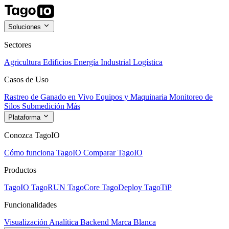
Soluciones
Sectores
Agricultura
Edificios
Energía
Industrial
Logística
Casos de Uso
Rastreo de Ganado en Vivo
Equipos y Maquinaria
Monitoreo de
Silos
Submedición
Más
Plataforma
Conozca TagoIO
Cómo funciona TagoIO
Comparar TagoIO
Productos
TagoIO
TagoRUN
TagoCore
TagoDeploy
TagoTiP
Funcionalidades
Visualización
Analítica
Backend
Marca Blanca