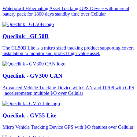
Waterproof Hibernating Asset Tracking GPS Device with internal
battery pack for 1800 days standby time over Cellular
Queclink - GL50B
The GL50B Lite is a micro sized tracking product supporting covert
installation to monitor and protect high-value asset.
Queclink - GV300 CAN
Advanced Vehicle Tracking Device with CAN and J1708 with GPS
, accelerometer, multiple I/O over Cellular
Queclink - GV55 Lite
Micro Vehicle Tracking Device GPS with I/O features over Cellular