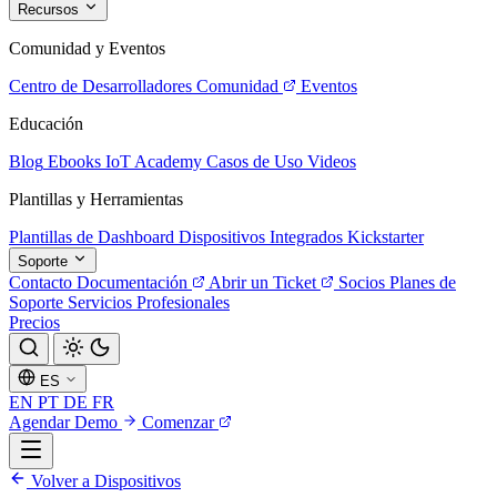
Recursos
Comunidad y Eventos
Centro de Desarrolladores
Comunidad
Eventos
Educación
Blog
Ebooks
IoT Academy
Casos de Uso
Videos
Plantillas y Herramientas
Plantillas de Dashboard
Dispositivos Integrados
Kickstarter
Soporte
Contacto
Documentación
Abrir un Ticket
Socios
Planes de
Soporte
Servicios Profesionales
Precios
ES
EN
PT
DE
FR
Agendar Demo
Comenzar
Volver a Dispositivos