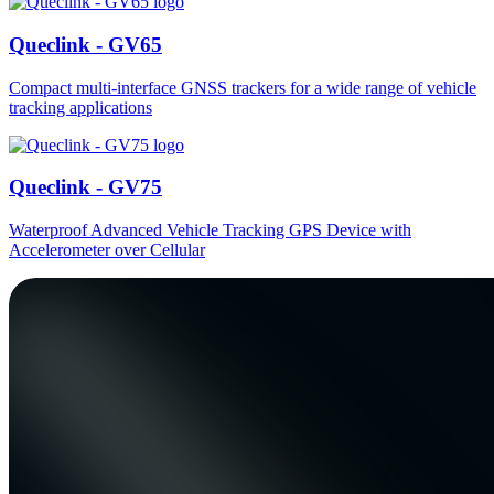
Queclink - GV65
Compact multi-interface GNSS trackers for a wide range of vehicle
tracking applications
Queclink - GV75
Waterproof Advanced Vehicle Tracking GPS Device with
Accelerometer over Cellular