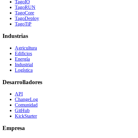
TagoIO
TagoRUN
TagoCore
TagoDeploy
TagoTiP
Industrias
Agricultura
Edificios
Energía
Industrial
Logística
Desarrolladores
API
ChangeLog
Comunidad
GitHub
KickStarter
Empresa