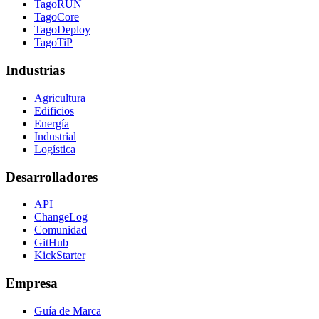
TagoRUN
TagoCore
TagoDeploy
TagoTiP
Industrias
Agricultura
Edificios
Energía
Industrial
Logística
Desarrolladores
API
ChangeLog
Comunidad
GitHub
KickStarter
Empresa
Guía de Marca