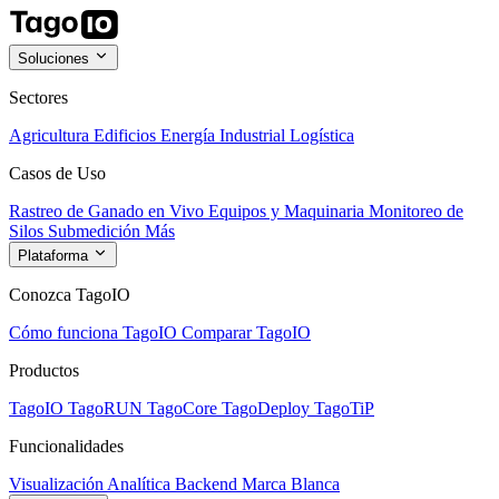
Soluciones
Sectores
Agricultura
Edificios
Energía
Industrial
Logística
Casos de Uso
Rastreo de Ganado en Vivo
Equipos y Maquinaria
Monitoreo de
Silos
Submedición
Más
Plataforma
Conozca TagoIO
Cómo funciona TagoIO
Comparar TagoIO
Productos
TagoIO
TagoRUN
TagoCore
TagoDeploy
TagoTiP
Funcionalidades
Visualización
Analítica
Backend
Marca Blanca