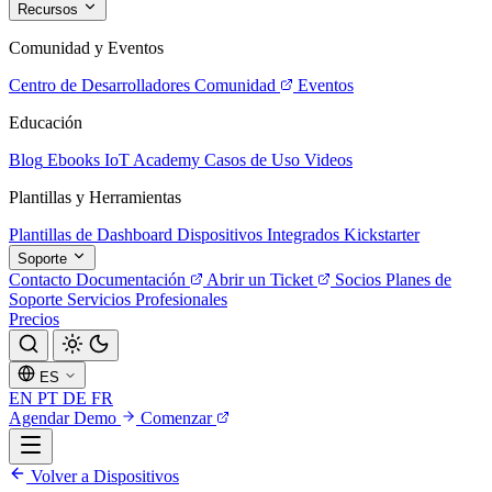
Recursos
Comunidad y Eventos
Centro de Desarrolladores
Comunidad
Eventos
Educación
Blog
Ebooks
IoT Academy
Casos de Uso
Videos
Plantillas y Herramientas
Plantillas de Dashboard
Dispositivos Integrados
Kickstarter
Soporte
Contacto
Documentación
Abrir un Ticket
Socios
Planes de
Soporte
Servicios Profesionales
Precios
ES
EN
PT
DE
FR
Agendar Demo
Comenzar
Volver a Dispositivos