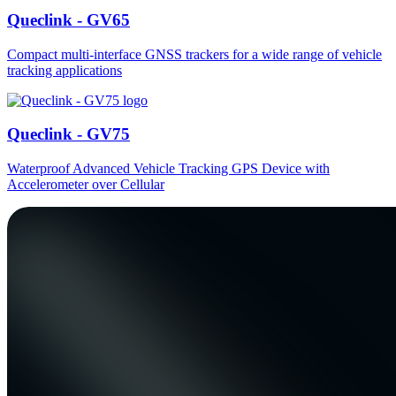
Queclink - GV65
Compact multi-interface GNSS trackers for a wide range of vehicle
tracking applications
Queclink - GV75
Waterproof Advanced Vehicle Tracking GPS Device with
Accelerometer over Cellular