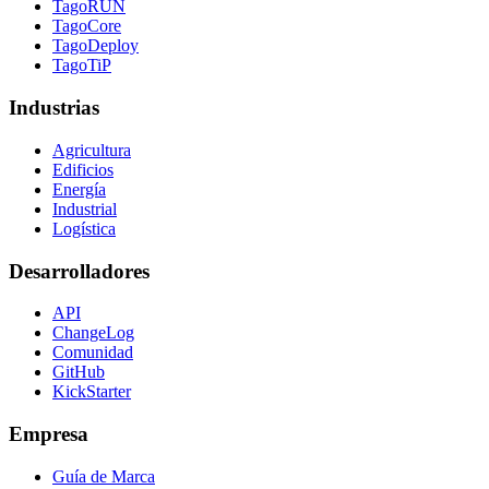
TagoRUN
TagoCore
TagoDeploy
TagoTiP
Industrias
Agricultura
Edificios
Energía
Industrial
Logística
Desarrolladores
API
ChangeLog
Comunidad
GitHub
KickStarter
Empresa
Guía de Marca