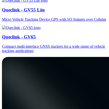
Queclink - GV55 Lite
Micro Vehicle Tracking Device GPS with I/O features over Cellular
Queclink - GV65
Compact multi-interface GNSS trackers for a wide range of vehicle
tracking applications