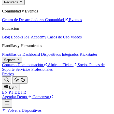
Recursos
Comunidad y Eventos
Centro de Desarrolladores
Comunidad
Eventos
Educación
Blog
Ebooks
IoT Academy
Casos de Uso
Videos
Plantillas y Herramientas
Plantillas de Dashboard
Dispositivos Integrados
Kickstarter
Soporte
Contacto
Documentación
Abrir un Ticket
Socios
Planes de
Soporte
Servicios Profesionales
Precios
ES
EN
PT
DE
FR
Agendar Demo
Comenzar
Volver a Dispositivos