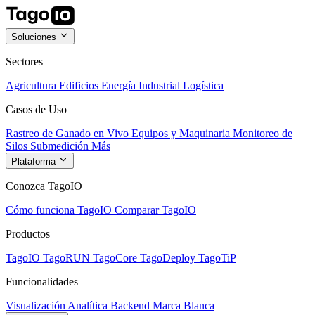
Soluciones
Sectores
Agricultura
Edificios
Energía
Industrial
Logística
Casos de Uso
Rastreo de Ganado en Vivo
Equipos y Maquinaria
Monitoreo de
Silos
Submedición
Más
Plataforma
Conozca TagoIO
Cómo funciona TagoIO
Comparar TagoIO
Productos
TagoIO
TagoRUN
TagoCore
TagoDeploy
TagoTiP
Funcionalidades
Visualización
Analítica
Backend
Marca Blanca