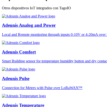
Otros dispositivos IoT integrados con TagoIO
Adeunis Analog and Power
Local and Remote monitoring through inputs 0-10V or 4-20mA over 
Adeunis Comfort
Smart Building sensor for temperature humidity button and dry co
Adeunis Pulse
Connection for Meters with Pulse over LoRaWAN™
Adeunis Temperature