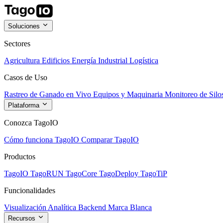
Soluciones
Sectores
Agricultura
Edificios
Energía
Industrial
Logística
Casos de Uso
Rastreo de Ganado en Vivo
Equipos y Maquinaria
Monitoreo de Silo
Plataforma
Conozca TagoIO
Cómo funciona TagoIO
Comparar TagoIO
Productos
TagoIO
TagoRUN
TagoCore
TagoDeploy
TagoTiP
Funcionalidades
Visualización
Analítica
Backend
Marca Blanca
Recursos