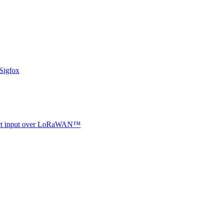
Sigfox
ntact input over LoRaWAN™