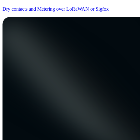
Dry contacts and Metering over LoRaWAN or Sigfox