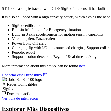
ST-100 is a simple tracker with GPS/ Sigfox functions. It has built-in
It is also equipped with a high capacity battery which avoids the need
Sigfox certification
Built-in help button for Emergency situation
Built- in 3 axis accelerometer for motion sensing capability
Vibrating alert/ Buzzer alert
Power Low/ Off alert
Charging clip with I/O pin connected charging, Support collar 
Periodic report
Support motion detection, Regular/ Real-time tracking
More information about this device can be found
here.
Conectar este Dispositivo
Redes Compatibles
Sigfox
Documentación
Ver guía de integración
Explorar Más Dispositivos